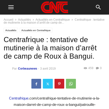
Accueil
Actualités
Actualités en Centrafrique
Centrafrique : tentative
de mutinerie à la maison d’arrêt de camp de...
Actualités
Actualités en Centrafrique
Centrafrique : tentative de
mutinerie à la maison d’arrêt
de camp de Roux à Bangui.
459
0
Par
Corbeaunews
-
3 avril 2019
Centrafrique
.com/centrafrique-tentative-de-mutinerie-a-la-
maison-darret-de-camp-de-roux-a-bangui/patrouille-