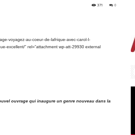
371
0
age-voyagez-au-coeur-de-lafrique-avec-carol-l-
e-excellent/” rel=”attachment wp-att-29930 external
nouvel ouvrage qui inaugure un genre nouveau dans la