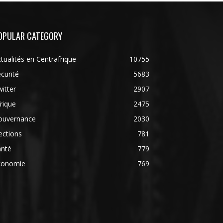
OPULAR CATEGORY
tualités en Centrafrique
10755
curité
5683
itter
2907
rique
2475
ouvernance
2030
ections
781
anté
779
conomie
769