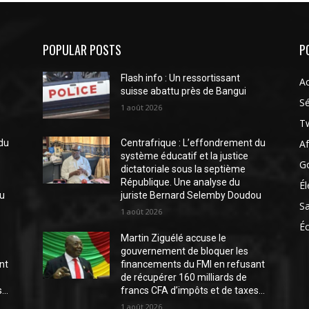
POPULAR POSTS
P
Flash info : Un ressortissant
Ac
suisse abattu près de Bangui
Sé
1 août 2026
Tw
Af
 du
Centrafrique : L’effondrement du
système éducatif et la justice
G
dictatoriale sous la septième
République. Une analyse du
Él
ou
juriste Bernard Selemby Doudou
S
1 août 2026
É
Martin Ziguélé accuse le
gouvernement de bloquer les
nt
financements du FMI en refusant
de récupérer 160 milliards de
..
francs CFA d’impôts et de taxes...
1 août 2026