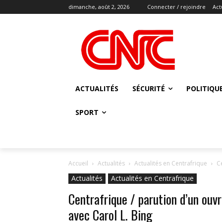
dimanche, août 2, 2026
Connecter / rejoindre
Act
ACTUALITÉS
SÉCURITÉ
POLITIQU
SPORT
Accueil
Actualités
Actualités en Centrafrique
C
Actualités
Actualités en Centrafrique
Centrafrique / parution d’un ouv
avec Carol L. Bing