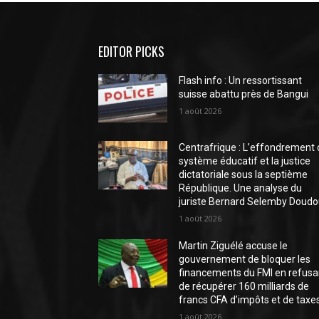
EDITOR PICKS
Flash info : Un ressortissant
suisse abattu près de Bangui
1 août 2026
Centrafrique : L’effondrement
système éducatif et la justice
dictatoriale sous la septième
République. Une analyse du
juriste Bernard Selemby Doud
1 août 2026
Martin Ziguélé accuse le
gouvernement de bloquer les
financements du FMI en refusa
de récupérer 160 milliards de
francs CFA d’impôts et de taxes.
1 août 2026