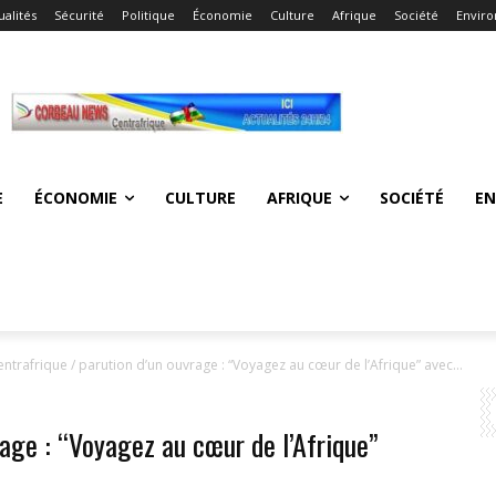
ualités
Sécurité
Politique
Économie
Culture
Afrique
Société
Envir
E
ÉCONOMIE
CULTURE
AFRIQUE
SOCIÉTÉ
E
entrafrique / parution d’un ouvrage : “Voyagez au cœur de l’Afrique” avec...
rage : “Voyagez au cœur de l’Afrique”