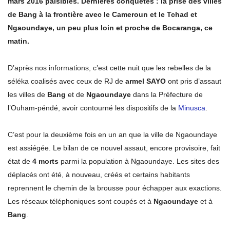
mars 2016 paisibles. Dernières conquêtes : la prise des villes
de Bang à la frontière avec le Cameroun et le Tchad et
Ngaoundaye, un peu plus loin et proche de Bocaranga, ce
matin.
D’après nos informations, c’est cette nuit que les rebelles de la
séléka coalisés avec ceux de RJ de
armel SAYO
ont pris d’assaut
les villes de
Bang
et de
Ngaoundaye
dans la Préfecture de
l’Ouham-péndé, avoir contourné les dispositifs de la
Minusca
.
C’est pour la deuxième fois en un an que la ville de Ngaoundaye
est assiégée. Le bilan de ce nouvel assaut, encore provisoire, fait
état de
4 morts
parmi la population à Ngaoundaye. Les sites des
déplacés ont été, à nouveau, créés et certains habitants
reprennent le chemin de la brousse pour échapper aux exactions.
Les réseaux téléphoniques sont coupés et à
Ngaoundaye
et à
Bang
.