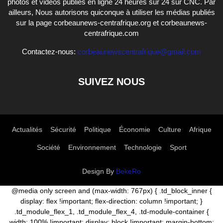
photos et vidéos publiés en ligne 24 heures sur 24 sur CNC. Par
ailleurs, Nous autorisons quiconque à utiliser les médias publiés
sur la page corbeaunews-centrafrique.org et corbeaunews-
centrafrique.com
Contactez-nous:
corbeaunewscentrafrique@gmail.com
SUIVEZ NOUS
Actualités
Sécurité
Politique
Économie
Culture
Afrique
Société
Environnement
Technologie
Sport
Design By
BekeRo
@media only screen and (max-width: 767px) { .td_block_inner {
display: flex !important; flex-direction: column !important; }
.td_module_flex_1, .td_module_flex_4, .td-module-container {
width: 100% !important; display: block !important; margin-bottom: