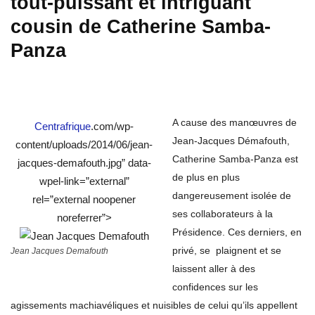
tout-puissant et intriguant
cousin de
Catherine Samba-
Panza
A cause des manœuvres de
Centrafrique
.com/wp-
Jean-Jacques Démafouth,
content/uploads/2014/06/jean-
Catherine Samba-Panza est
jacques-demafouth.jpg” data-
de plus en plus
wpel-link=”external”
dangereusement isolée de
rel=”external noopener
ses collaborateurs à la
noreferrer”>
Présidence. Ces derniers, en
privé, se plaignent et se
Jean Jacques Demafouth
laissent aller à des
confidences sur les
agissements machiavéliques et nuisibles de celui qu’ils appellent