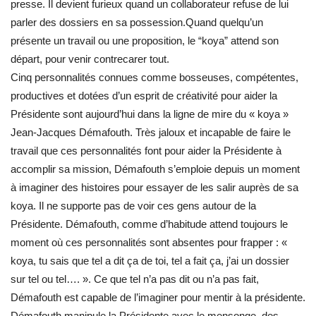
presse. Il devient furieux quand un collaborateur refuse de lui
parler des dossiers en sa possession.Quand quelqu’un
présente un travail ou une proposition, le “koya” attend son
départ, pour venir contrecarer tout.
Cinq personnalités connues comme bosseuses, compétentes,
productives et dotées d’un esprit de créativité pour aider la
Présidente sont aujourd’hui dans la ligne de mire du « koya »
Jean-Jacques Démafouth. Très jaloux et incapable de faire le
travail que ces personnalités font pour aider la Présidente à
accomplir sa mission, Démafouth s’emploie depuis un moment
à imaginer des histoires pour essayer de les salir auprès de sa
koya. Il ne supporte pas de voir ces gens autour de la
Présidente. Démafouth, comme d’habitude attend toujours le
moment où ces personnalités sont absentes pour frapper : «
koya, tu sais que tel a dit ça de toi, tel a fait ça, j’ai un dossier
sur tel ou tel…. ». Ce que tel n’a pas dit ou n’a pas fait,
Démafouth est capable de l’imaginer pour mentir à la présidente.
Démafouth manipule la Présidente avec le mensonge, des