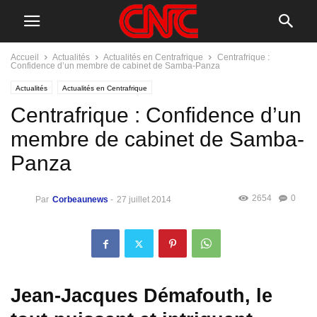
Accueil
Actualités
Actualités en Centrafrique
Centrafrique :
Confidence d’un membre de cabinet de Samba-Panza
Actualités
Actualités en Centrafrique
Centrafrique : Confidence d’un
membre de cabinet de Samba-
Panza
2654
0
Par
Corbeaunews
-
27 juillet 2014
Jean-Jacques Démafouth, le