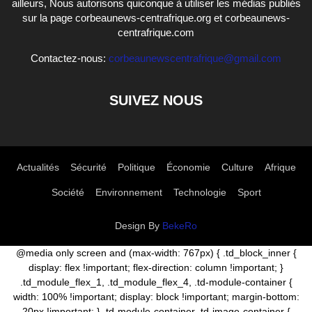
ailleurs, Nous autorisons quiconque à utiliser les médias publiés
sur la page corbeaunews-centrafrique.org et corbeaunews-
centrafrique.com
Contactez-nous:
corbeaunewscentrafrique@gmail.com
SUIVEZ NOUS
Actualités
Sécurité
Politique
Économie
Culture
Afrique
Société
Environnement
Technologie
Sport
Design By
BekeRo
@media only screen and (max-width: 767px) { .td_block_inner {
display: flex !important; flex-direction: column !important; }
.td_module_flex_1, .td_module_flex_4, .td-module-container {
width: 100% !important; display: block !important; margin-bottom:
20px !important; } .td-module-container .td-image-container {