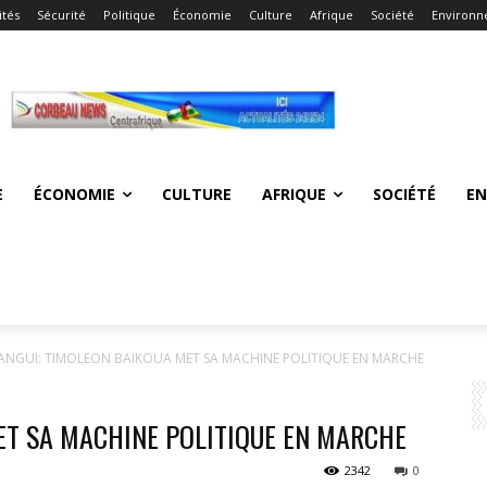
ités
Sécurité
Politique
Économie
Culture
Afrique
Société
Environ
E
ÉCONOMIE
CULTURE
AFRIQUE
SOCIÉTÉ
E
ANGUI: TIMOLEON BAIKOUA MET SA MACHINE POLITIQUE EN MARCHE
ET SA MACHINE POLITIQUE EN MARCHE
2342
0