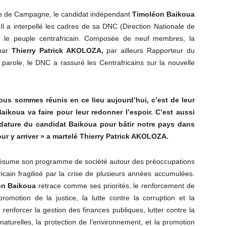
ale de Campagne, le candidat indépendant
Timoléon Baikoua
l a interpellé les cadres de sa DNC (Direction Nationale de
r le peuple centrafricain. Composée de neuf membres, la
 par
Thierry Patrick AKOLOZA,
par ailleurs Rapporteur du
 parole, le DNC a rassuré les Centrafricains sur la nouvelle
ous sommes réunis en ce lieu aujourd’hui, c’est de leur
koua va faire pour leur redonner l’espoir. C’est aussi
idature du candidat Baikoua pour bâtir notre pays dans
our y arriver » a martelé Thierry Patrick AKOLOZA.
t résume son programme de société autour des préoccupations
icain fragilisé par la crise de plusieurs années accumulées.
on Baikoua
retrace comme ses priorités, le renforcement de
a promotion de la justice, la lutte contre la corruption et la
 renforcer la gestion des finances publiques, lutter contre la
aturelles, la protection de l’environnement, et la promotion