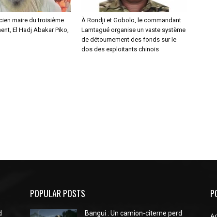
ncien maire du troisième
À Rondji et Gobolo, le commandant
nt, El Hadj Abakar Piko,
Lamtagué organise un vaste système
de détournement des fonds sur le
dos des exploitants chinois
POPULAR POSTS
P
d
Bangui : Un camion-citerne perd
Ac