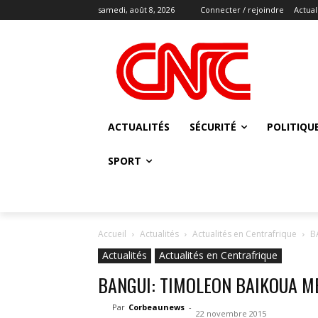
samedi, août 8, 2026
Connecter / rejoindre
Actual
ACTUALITÉS
SÉCURITÉ
POLITIQU
SPORT
Accueil
Actualités
Actualités en Centrafrique
B
Actualités
Actualités en Centrafrique
BANGUI: TIMOLEON BAIKOUA M
Par
Corbeaunews
-
22 novembre 2015