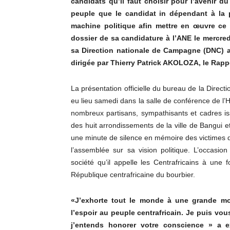
candidats qu’il faut choisir pour l’avenir d
peuple que le candidat in dépendant à la p
machine politique afin mettre en œuvre ce q
dossier de sa candidature à l’ANE le mercred
sa Direction nationale de Campagne (DNC) a
dirigée par Thierry Patrick AKOLOZA, le Rappo
La présentation officielle du bureau de la Direc
eu lieu samedi dans la salle de conférence de l’
nombreux partisans, sympathisants et cadres i
des huit arrondissements de la ville de Bangui 
une minute de silence en mémoire des victimes d
l’assemblée sur sa vision politique. L’occasi
société qu’il appelle les Centrafricains à une f
République centrafricaine du bourbier.
«J’exhorte tout le monde à une grande mo
l’espoir au peuple centrafricain. Je puis vo
j’entends honorer votre conscience » a 