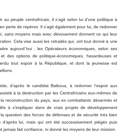
 au peuple centrafricain, il s’agit selon lui d’une politique à
 en perte de repères. Il s’agit également pour lui, de redonner
t qui, sans moyens mais avec dévouement donnent ce qui leur
ration. Cela vise aussi les retraités qui, ont tout donné à une
aitre aujourd´hui ; les Opérateurs économiques, selon ses
s et des options de politique-économiques, hasardeuses et
 perdu tout espoir à la République, et dont la jeunesse est
llions.
siste, d’après le candidat Baikoua, à redonner l’espoir aux
ssisté à la destruction par les Centrafricains eux-mêmes de
 la reconstruction du pays, aux ex combattants désarmés et
prêts à s’impliquer dans de vrais projets de développement
 la question des forces de défenses et de sécurité très bien
d’après lui, mais qui ont été successivement piégés puis
t jamais fait confiance, ni donné les moyens de leur mission.