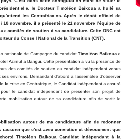
u pays. C’est dans cette configuration étant de situer le
résidentielle, le Docteur Timoléon Baikoua a huilé sa
u’attend les Centrafricains. Après le dépôt officiel de
i 18 novembre, il a présenté le 21 novembre l’équipe de
ux comités de soutien à sa candidature. Cette DNC est
rteur du Conseil National de la Transition (CNT).
tion nationale de Campagne du candidat
Timoléon Baikoua
a
Hôtel Azimut à Bangui. Cette présentation a vu la présence de
ssus des comités de soutien au candidat indépendant venus
et ses environs. Demandant d’abord à l’assemblée d’observer
e la crise en Centrafrique, le Candidat indépendant a assuré
on pour le candidat indépendant de présenter son projet de
orte mobilisation autour de sa candidature afin de sortir la
bilisation autour de ma candidature afin de redonner
us rassurer que c’est avec conviction et dévouement que
exhorté Timoléon Baikoua Candidat indépendant à la