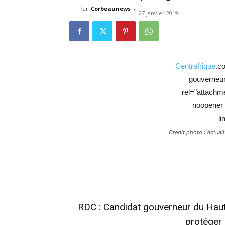
Par
Corbeaunews
-
27 janvier 2019
Centrafrique
.c
gouverneu
rel=”attachm
noopener 
li
Credit photo : Actual
RDC : Candidat gouverneur du Ha
protéger 