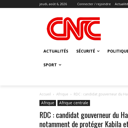
jeudi, août 6, 2026
Connecter / rejoindre
Actualit
ACTUALITÉS
SÉCURITÉ
POLITIQU
SPORT
Accueil
Afrique
RDC : candidat gouverneur du H
Afrique
Afrique centrale
RDC : candidat gouverneur du 
notamment de protéger Kabila et