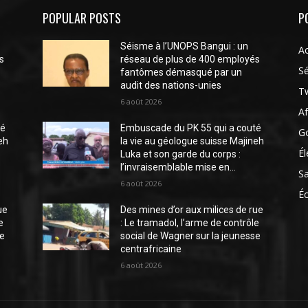
POPULAR POSTS
P
Séisme à l’UNOPS Bangui : un
Ac
s
réseau de plus de 400 employés
Sé
fantômes démasqué par un
audit des nations-unies
Tw
6 août 2026
Af
té
Embuscade du PK 55 qui a couté
G
eh
la vie au géologue suisse Majineh
Él
Luka et son garde du corps :
l’invraisemblable mise en...
S
6 août 2026
É
ue
Des mines d’or aux milices de rue
e
: Le tramadol, l’arme de contrôle
se
social de Wagner sur la jeunesse
centrafricaine
6 août 2026