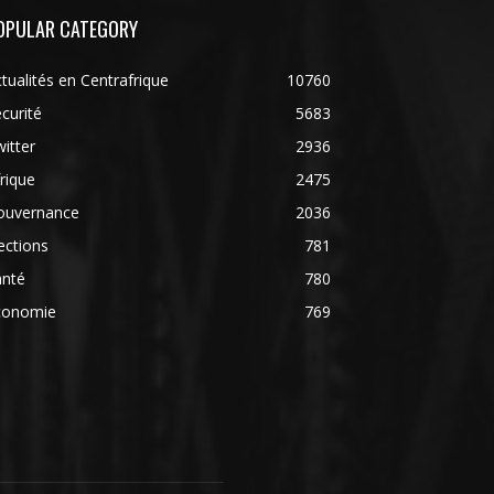
OPULAR CATEGORY
tualités en Centrafrique
10760
curité
5683
itter
2936
rique
2475
ouvernance
2036
ections
781
anté
780
conomie
769