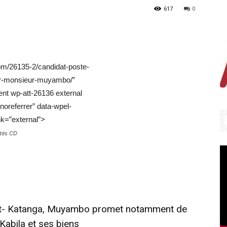
617
0
om/26135-2/candidat-poste-
r-monsieur-muyambo/”
ent wp-att-26136 external
noreferrer” data-wpel-
nk=”external”>
ités CD
ut- Katanga, Muyambo promet notamment de
Kabila et ses biens