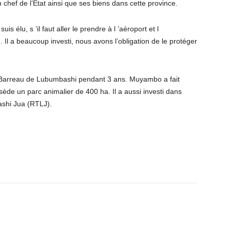
hef de l’Etat ainsi que ses biens dans cette province.
is élu, s ’il faut aller le prendre à l ’aéroport et l
). Il a beaucoup investi, nous avons l’obligation de le protéger
du Barreau de Lubumbashi pendant 3 ans. Muyambo a fait
ède un parc animalier de 400 ha. Il a aussi investi dans
ashi Jua (RTLJ).