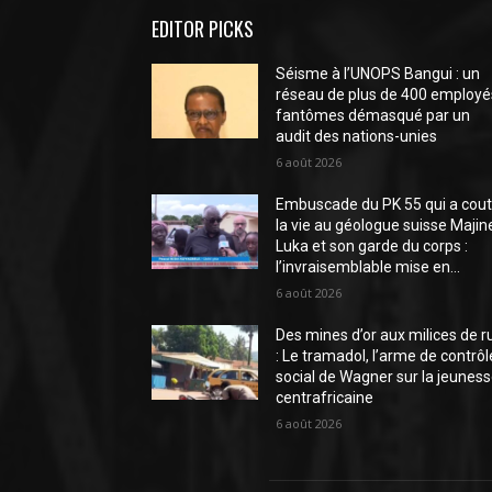
EDITOR PICKS
Séisme à l’UNOPS Bangui : un
réseau de plus de 400 employé
fantômes démasqué par un
audit des nations-unies
6 août 2026
Embuscade du PK 55 qui a cou
la vie au géologue suisse Majin
Luka et son garde du corps :
l’invraisemblable mise en...
6 août 2026
Des mines d’or aux milices de r
: Le tramadol, l’arme de contrôl
social de Wagner sur la jeunes
centrafricaine
6 août 2026