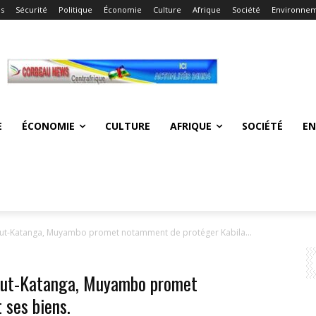
és
Sécurité
Politique
Économie
Culture
Afrique
Société
Environne
E
ÉCONOMIE
CULTURE
AFRIQUE
SOCIÉTÉ
E
aut-Katanga, Muyambo promet notamment de protéger Kabila...
Haut-Katanga, Muyambo promet
 ses biens.