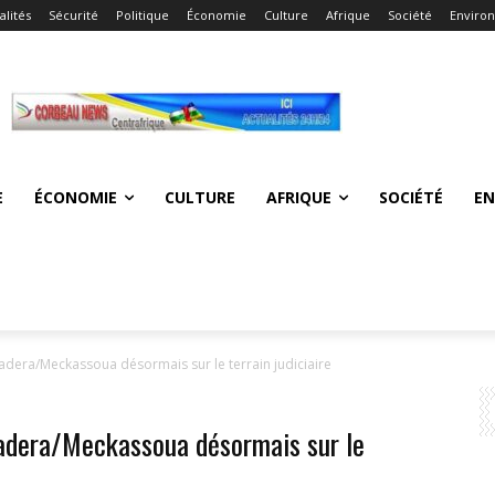
alités
Sécurité
Politique
Économie
Culture
Afrique
Société
Enviro
E
ÉCONOMIE
CULTURE
AFRIQUE
SOCIÉTÉ
E
uadera/Meckassoua désormais sur le terrain judiciaire
ouadera/Meckassoua désormais sur le