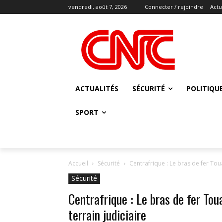
vendredi, août 7, 2026
Connecter / rejoindre
Actu
ACTUALITÉS
SÉCURITÉ
POLITIQU
SPORT
Accueil
Sécurité
Centrafrique : Le bras de fer To
Sécurité
Centrafrique : Le bras de fer T
terrain judiciaire