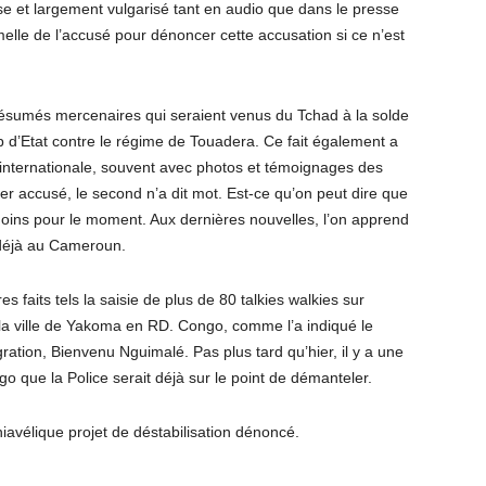
se et largement vulgarisé tant en audio que dans le presse
rmelle de l’accusé pour dénoncer cette accusation si ce n’est
présumés mercenaires qui seraient venus du Tchad à la solde
d’Etat contre le régime de Touadera. Ce fait également a
 internationale, souvent avec photos et témoignages des
r accusé, le second n’a dit mot. Est-ce qu’on peut dire que
 moins pour le moment. Aux dernières nouvelles, l’on apprend
 déjà au Cameroun.
s faits tels la saisie de plus de 80 talkies walkies sur
 la ville de Yakoma en RD. Congo, comme l’a indiqué le
ration, Bienvenu Nguimalé. Pas plus tard qu’hier, il y a une
que la Police serait déjà sur le point de démanteler.
iavélique projet de déstabilisation dénoncé.