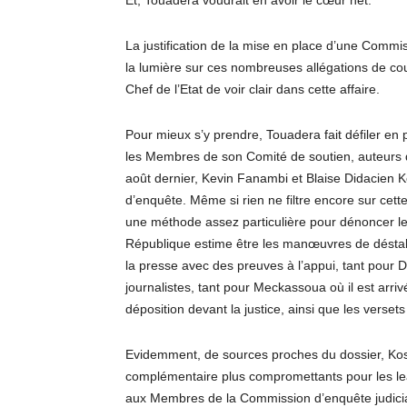
Et, Touadera voudrait en avoir le cœur net.
La justification de la mise en place d’une Commis
la lumière sur ces nombreuses allégations de cou
Chef de l’Etat de voir clair dans cette affaire.
Pour mieux s’y prendre, Touadera fait défiler en 
les Membres de son Comité de soutien, auteurs de
août dernier, Kevin Fanambi et Blaise Didacien 
d’enquête. Même si rien ne filtre encore sur cett
une méthode assez particulière pour dénoncer les
République estime être les manœuvres de déstabili
la presse avec des preuves à l’appui, tant pour Do
journalistes, tant pour Meckassoua où il est arr
déposition devant la justice, ainsi que les verse
Evidemment, de sources proches du dossier, Kos
complémentaire plus compromettants pour les lead
aux Membres de la Commission d’enquête judicia