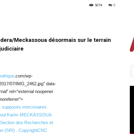
5074
0
uadera/Meckassoua désormais sur le terrain
judiciaire
rafrique
.com/wp-
/2017/07/IMG_2462.jpg” data-
rnal” rel=”external noopener
noreferrer”>