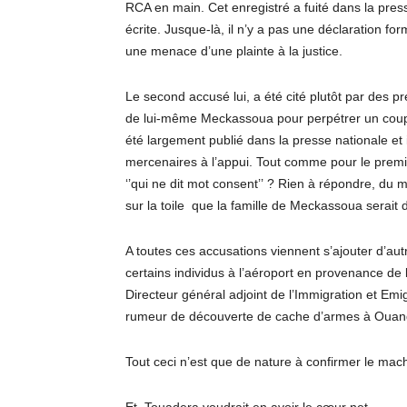
RCA en main. Cet enregistré a fuité dans la pres
écrite. Jusque-là, il n’y a pas une déclaration fo
une menace d’une plainte à la justice.
Le second accusé lui, a été cité plutôt par des 
de lui-même Meckassoua pour perpétrer un coup 
été largement publié dans la presse nationale et
mercenaires à l’appui. Tout comme pour le premie
‘’qui ne dit mot consent’’ ? Rien à répondre, du
sur la toile que la famille de Meckassoua serait
A toutes ces accusations viennent s’ajouter d’autre
certains individus à l’aéroport en provenance de
Directeur général adjoint de l’Immigration et Emig
rumeur de découverte de cache d’armes à Ouango 
Tout ceci n’est que de nature à confirmer le mach