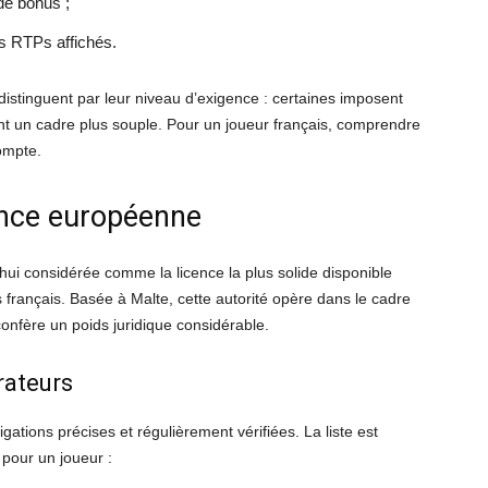
de bonus ;
s RTPs affichés.
 distinguent par leur niveau d’exigence : certaines imposent
frent un cadre plus souple. Pour un joueur français, comprendre
compte.
ence européenne
ui considérée comme la licence la plus solide disponible
 français. Basée à Malte, cette autorité opère dans le cadre
confère un poids juridique considérable.
rateurs
ations précises et régulièrement vérifiées. La liste est
 pour un joueur :