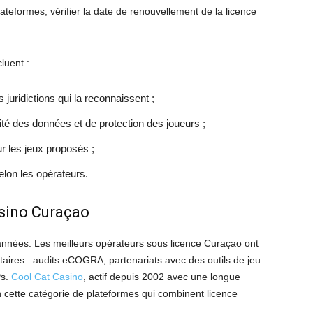
eformes, vérifier la date de renouvellement de la licence
luent :
 juridictions qui la reconnaissent ;
é des données et de protection des joueurs ;
r les jeux proposés ;
selon les opérateurs.
sino Curaçao
années. Les meilleurs opérateurs sous licence Curaçao ont
ires : audits eCOGRA, partenariats avec des outils de jeu
Ps.
Cool Cat Casino
, actif depuis 2002 avec une longue
en cette catégorie de plateformes qui combinent licence
.