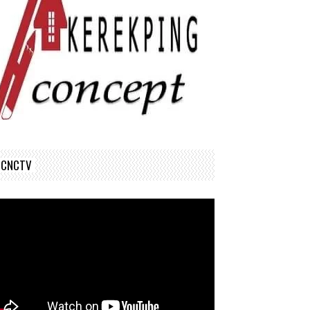
CNCTV