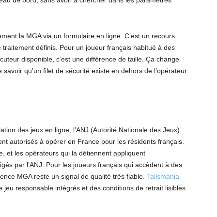
bleau de bord, sans avoir à chercher dans les paramètres
ectement la MGA via un formulaire en ligne. C’est un recours
 traitement définis. Pour un joueur français habitué à des
ocuteur disponible, c’est une différence de taille. Ça change
savoir qu’un filet de sécurité existe en dehors de l’opérateur
tion des jeux en ligne, l’ANJ (Autorité Nationale des Jeux).
ent autorisés à opérer en France pour les résidents français.
, et les opérateurs qui la détiennent appliquent
és par l’ANJ. Pour les joueurs français qui accèdent à des
cence MGA reste un signal de qualité très fiable.
Talismania
jeu responsable intégrés et des conditions de retrait lisibles