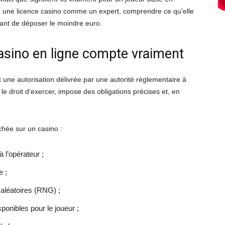
re une licence casino comme un expert, comprendre ce qu’elle
avant de déposer le moindre euro.
casino en ligne compte vraiment
t une autorisation délivrée par une autorité réglementaire à
le droit d’exercer, impose des obligations précises et, en
chée sur un casino :
 l’opérateur ;
e ;
 aléatoires (RNG) ;
ponibles pour le joueur ;