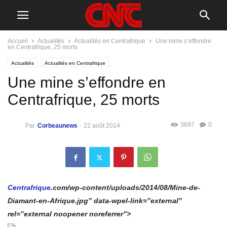
Accueil
Actualités
Actualités en Centrafrique
Une mine s’effondre
en Centrafrique, 25 morts
Actualités
Actualités en Centrafrique
Une mine s’effondre en
Centrafrique, 25 morts
3697
0
Par
Corbeaunews
-
22 août 2014
Centrafrique
.com/wp-content/uploads/2014/08/Mine-de-
Diamant-en-Afrique.jpg” data-wpel-link=”external”
rel=”external noopener noreferrer”>