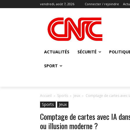
vendredi, août 7, 2026
Connecter / rejoindre
Actu
ACTUALITÉS
SÉCURITÉ
POLITIQU
SPORT
Accueil
Sports
Jeux
Comptage de cartes avec IA 
Sports
Jeux
Comptage de cartes avec IA dans 
ou illusion moderne ?