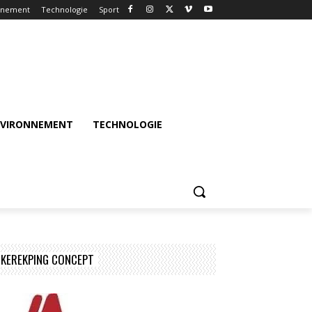
nnement
Technologie
Sport
NVIRONNEMENT
TECHNOLOGIE
KEREKPING CONCEPT