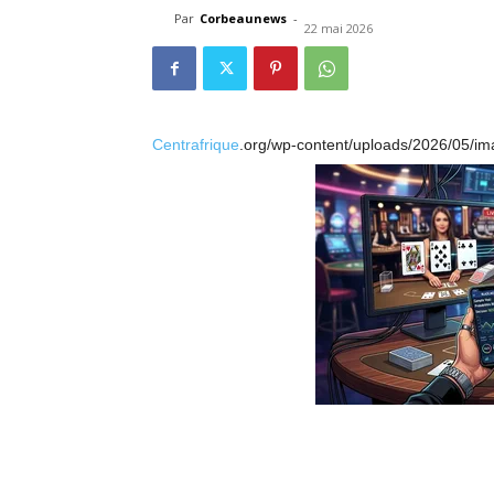
Par
Corbeaunews
-
22 mai 2026
Centrafrique
.org/wp-content/uploads/2026/05/imag