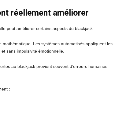
ent réellement améliorer
 elle peut améliorer certains aspects du blackjack.
line mathématique. Les systèmes automatisés appliquent les
 et sans impulsivité émotionnelle.
pertes au blackjack provient souvent d’erreurs humaines
ent :