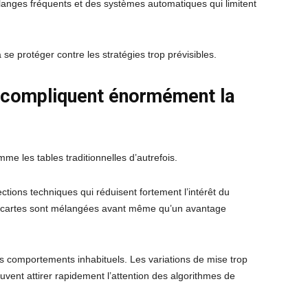
élanges fréquents et des systèmes automatiques qui limitent
se protéger contre les stratégies trop prévisibles.
e compliquent énormément la
e les tables traditionnelles d’autrefois.
ctions techniques qui réduisent fortement l’intérêt du
 cartes sont mélangées avant même qu’un avantage
 comportements inhabituels. Les variations de mise trop
uvent attirer rapidement l’attention des algorithmes de