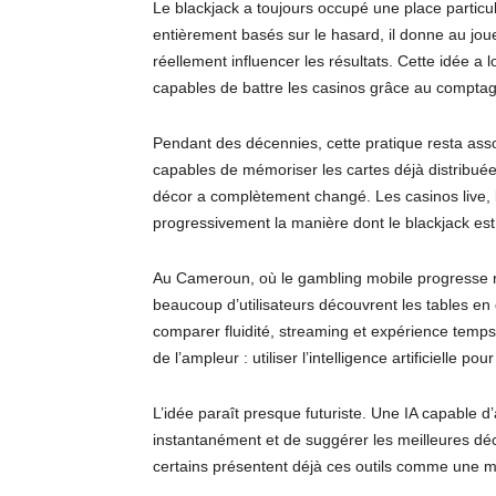
Le blackjack a toujours occupé une place particu
entièrement basés sur le hasard, il donne au jou
réellement influencer les résultats. Cette idée a
capables de battre les casinos grâce au comptag
Pendant des décennies, cette pratique resta ass
capables de mémoriser les cartes déjà distribuées 
décor a complètement changé. Les casinos live, le 
progressivement la manière dont le blackjack est
Au Cameroun, où le gambling mobile progresse r
beaucoup d’utilisateurs découvrent les tables e
comparer fluidité, streaming et expérience temp
de l’ampleur : utiliser l’intelligence artificielle po
L’idée paraît presque futuriste. Une IA capable d’
instantanément et de suggérer les meilleures déc
certains présentent déjà ces outils comme une m