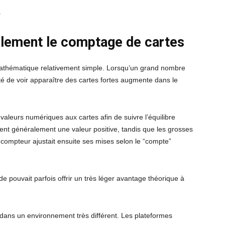
.
lement le comptage de cartes
athématique relativement simple. Lorsqu’un grand nombre
lité de voir apparaître des cartes fortes augmente dans le
 valeurs numériques aux cartes afin de suivre l’équilibre
aient généralement une valeur positive, tandis que les grosses
compteur ajustait ensuite ses mises selon le “compte”
e pouvait parfois offrir un très léger avantage théorique à
dans un environnement très différent. Les plateformes