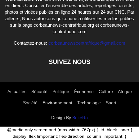
en direct. Consulter l’ensemble des articles, reportages, directs,
photos et vidéos publiés en ligne 24 heures sur 24 sur CNC. Par
ailleurs, Nous autorisons quiconque à utiliser les médias publiés
sur la page corbeaunews-centrafrique.org et corbeaunews-
centrafrique.com
Contactez-nous:
corbeaunewscentrafrique@gmail.com
SUIVEZ NOUS
Actualités
Sécurité
Politique
Économie
Culture
Afrique
Société
Environnement
Technologie
Sport
Design By
BekeRo
@media only screen and (max-width: 767px) { .td_block_inner {
display: flex !important; flex-direction: column !important; }