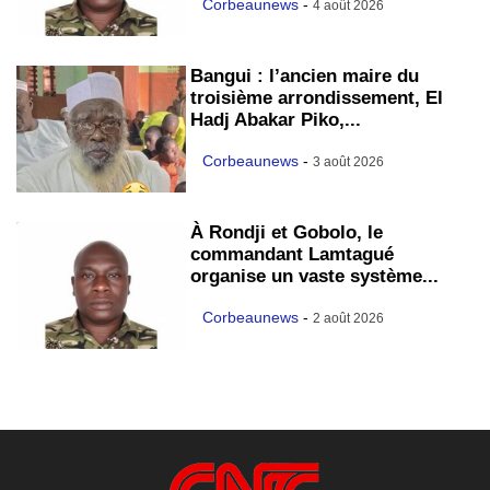
Corbeaunews
-
4 août 2026
Bangui : l’ancien maire du
troisième arrondissement, El
Hadj Abakar Piko,...
Corbeaunews
-
3 août 2026
À Rondji et Gobolo, le
commandant Lamtagué
organise un vaste système...
Corbeaunews
-
2 août 2026