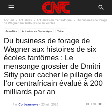
Accueil
Actualités
Actualités en Centrafrique
Du business de forage
de Wagner aux histoires de six écoles...
Actualités
Actualités en Centrafrique
Twitter
Du business de forage de
Wagner aux histoires de six
écoles fantômes : Le
mensonge grossier de Dmitri
Sitiy pour cacher le pillage de
l’or centrafricain évalué à 200
milliards par an
178
0
Par
Corbeaunews
-
23 juin 2026