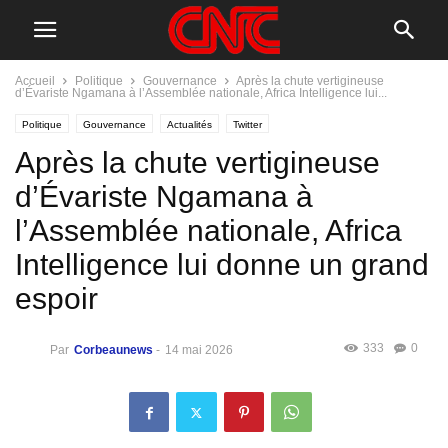
Accueil
Politique
Gouvernance
Après la chute vertigineuse
d’Évariste Ngamana à l’Assemblée nationale, Africa Intelligence lui...
Politique
Gouvernance
Actualités
Twitter
Après la chute vertigineuse
d’Évariste Ngamana à
l’Assemblée nationale, Africa
Intelligence lui donne un grand
espoir
333
0
Par
Corbeaunews
-
14 mai 2026