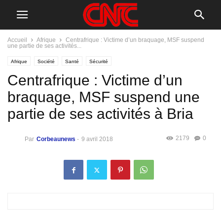
Accueil
Afrique
Centrafrique : Victime d’un braquage, MSF suspend
une partie de ses activités...
Afrique
Société
Santé
Sécurité
Centrafrique : Victime d’un
braquage, MSF suspend une
partie de ses activités à Bria
2179
0
Par
Corbeaunews
-
9 avril 2018