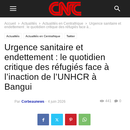
Accueil
Actualités
Actualités en Centrafrique
Urgence sanitaire et
endettement : le quotidien critique des réfugiés face à...
Actualités
Actualités en Centrafrique
Twitter
Urgence sanitaire et
endettement : le quotidien
critique des réfugiés face à
l’inaction de l’UNHCR à
Bangui
441
0
Par
Corbeaunews
-
4 juin 2026