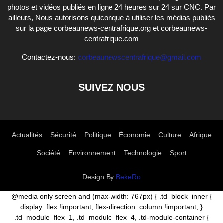
photos et vidéos publiés en ligne 24 heures sur 24 sur CNC. Par
ailleurs, Nous autorisons quiconque à utiliser les médias publiés
sur la page corbeaunews-centrafrique.org et corbeaunews-
centrafrique.com
Contactez-nous:
corbeaunewscentrafrique@gmail.com
SUIVEZ NOUS
Actualités
Sécurité
Politique
Économie
Culture
Afrique
Société
Environnement
Technologie
Sport
Design By
BekeRo
@media only screen and (max-width: 767px) { .td_block_inner {
display: flex !important; flex-direction: column !important; }
.td_module_flex_1, .td_module_flex_4, .td-module-container {