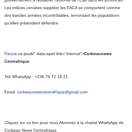
gouvernement à restaurer l’autorité de l’État dans les provinces.
Les milices censées suppléer les FACA se comportent comme
des bandes armées incontrôlables, terrorisant les populations
qu’elles prétendent défendre.
Paoua
-ce-jeudi/” data-wpel-link=”internal”>
Corbeaunews
Centrafrique
Tel/ WhatsApp : +236 75 72 18 21
Email:
corbeaunewscentrafrique@gmail.com
Cliquez sur ce lien pour vous Abonnez à la chaine WhatsApp de
Corbeau News Centrafrique