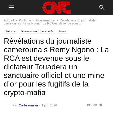
Accueil
Politique
Gouvernance
Révélations du journaliste
camerounais Remy Ngono : La RCA est devenue sous...
Politique
Gouvernance
Actualités
Twitter
Révélations du journaliste
camerounais Remy Ngono : La
RCA est devenue sous le
dictateur Touadera un
sanctuaire officiel et une mine
d’or pour les fugitifs de la
crypto-mafia
339
0
Par
Corbeaunews
-
1 juin 2026