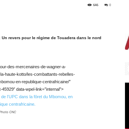
646
0
 Un revers pour le régime de Touadera dans le nord
etour-des-mercenaires-de-wagner-a-
la-haute-kotto/les-combattants-rebelles-
mbomou-en-republique-centrafricaine/”
-45929″ data-wpel-link=”internal”>
. Photo CNC