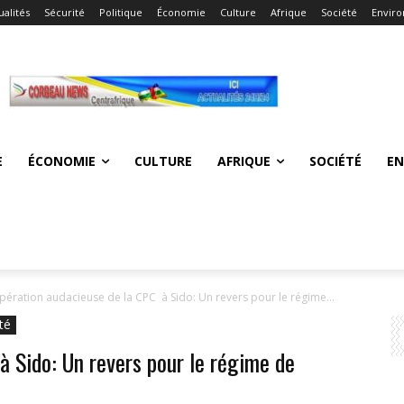
ualités
Sécurité
Politique
Économie
Culture
Afrique
Société
Envir
E
ÉCONOMIE
CULTURE
AFRIQUE
SOCIÉTÉ
E
pération audacieuse de la CPC à Sido: Un revers pour le régime...
té
 Sido: Un revers pour le régime de