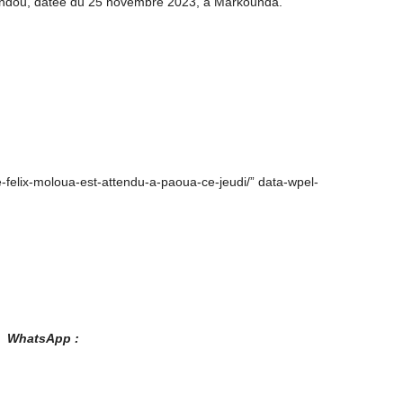
wandou, datée du 25 novembre 2023, à Markounda.
e-felix-moloua-est-attendu-a-paoua-ce-jeudi/” data-wpel-
es WhatsApp :