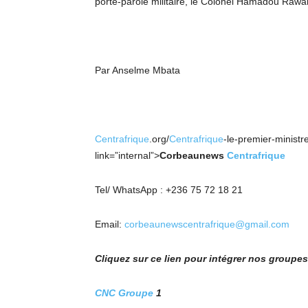
porte-parole militaire, le Colonel Hamadou Ra
Par Anselme Mbata
Centrafrique
.org/
Centrafrique
-le-premier-ministr
link=”internal”>
Corbeaunews
Centrafrique
Tel/ WhatsApp : +236 75 72 18 21
Email:
corbeaunewscentrafrique@gmail.com
Cliquez sur ce lien pour intégrer nos group
CNC Groupe
1