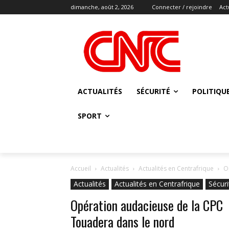
dimanche, août 2, 2026
Connecter / rejoindre
Act
ACTUALITÉS
SÉCURITÉ
POLITIQU
SPORT
Accueil
Actualités
Actualités en Centrafrique
O
Actualités
Actualités en Centrafrique
Sécuri
Opération audacieuse de la CPC à
Touadera dans le nord