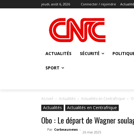
jeudi, août 6, 2026
Connecter / rejoindre
Actualit
ACTUALITÉS
SÉCURITÉ
POLITIQU
SPORT
Accueil
Actualités
Actualités en Centrafrique
O
Actualités
Actualités en Centrafrique
Obo : Le départ de Wagner soulag
Par
Corbeaunews
-
26 mai 2025