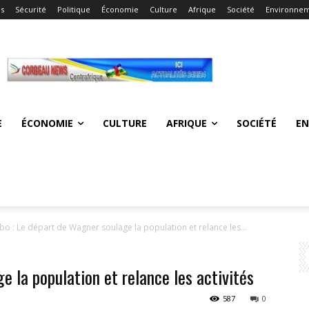
és
Sécurité
Politique
Économie
Culture
Afrique
Société
Environne
E
ÉCONOMIE
CULTURE
AFRIQUE
SOCIÉTÉ
E
bo : Le départ de Wagner soulage la population et relance les...
e la population et relance les activités
587
0