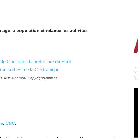
age la population et relance les activités
e du Haut-Mbomou. CopyrightMinusca
ue
,
CNC
.