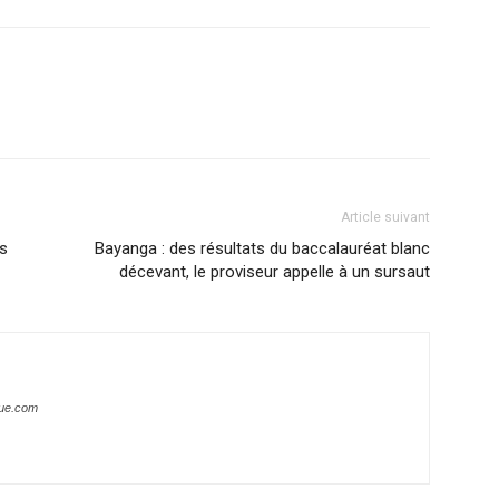
Article suivant
és
Bayanga : des résultats du baccalauréat blanc
décevant, le proviseur appelle à un sursaut
que.com