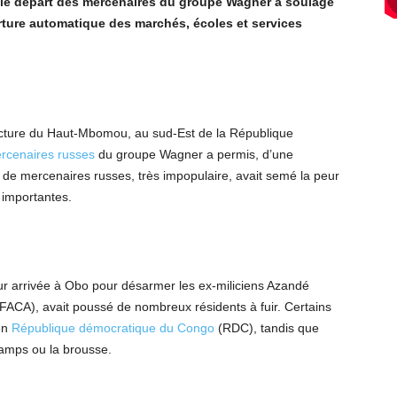
le départ des mercenaires du groupe Wagner a soulagé
verture automatique des marchés, écoles et services
réfecture du Haut-Mbomou, au sud-Est de la République
rcenaires russes
du groupe Wagner a permis, d’une
 de mercenaires russes, très impopulaire, avait semé la peur
 importantes.
r arrivée à Obo pour désarmer les ex-miliciens Azandé
(FACA), avait poussé de nombreux résidents à fuir. Certains
 en
République démocratique du Congo
(RDC), tandis que
hamps ou la brousse.