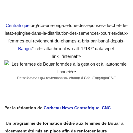
Centrafrique
.org/rca-une-ong-de-lune-des-epouses-du-chef-de-
letat-epinglee-dans-la-distribution-des-semences-pourries/deux-
femmes-qui-reviennent-du-champs-a-bria-par-banaf-depuis-
Bangui
/” rel=”attachment wp-att-47187″ data-wpel-
link=”internal”>
Deux femmes qui reviennent du champ à Bria. CopyrightCNC
Par la rédaction de
Corbeau News Centrafrique
,
CNC
.
Un programme de formation dédié aux femmes de Bouar a
récemment été mis en place afin de renforcer leurs