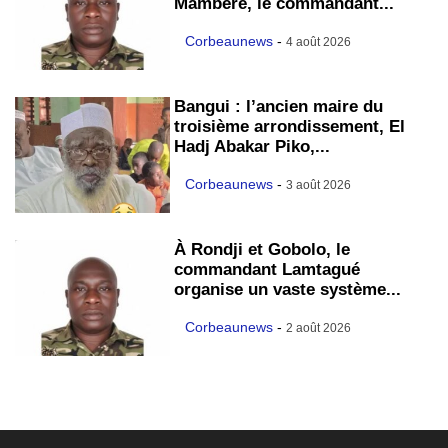
Mambéré, le commandant...
Corbeaunews
-
4 août 2026
Bangui : l’ancien maire du
troisième arrondissement, El
Hadj Abakar Piko,...
Corbeaunews
-
3 août 2026
À Rondji et Gobolo, le
commandant Lamtagué
organise un vaste système...
Corbeaunews
-
2 août 2026