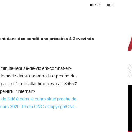
526
0
ent dans des conditions précaires à Zovozinda
-minute-reprise-de-violent-combat-en-
-de-ndele-dans-le-camp-situe-proche-de-
par-cnc/” rel=”attachment wp-att-36653″
el-link=”internal”>