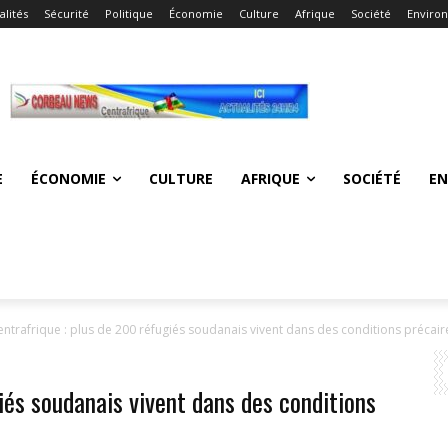
alités
Sécurité
Politique
Économie
Culture
Afrique
Société
Enviro
E
ÉCONOMIE
CULTURE
AFRIQUE
SOCIÉTÉ
E
entrafrique : plus de 200 réfugiés soudanais vivent dans des conditions précaire
iés soudanais vivent dans des conditions