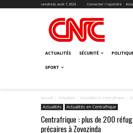
vendredi, août 7, 2026
Connecter / rejoindre
Actu
ACTUALITÉS
SÉCURITÉ
POLITIQU
SPORT
Accueil
Actualités
Actualités en Centrafrique
C
Actualités
Actualités en Centrafrique
Centrafrique : plus de 200 réfug
précaires à Zovozinda