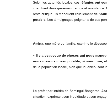
Selon les autorités locales, ces
réfugiés ont co
cherchant désespérément refuge et assistance. Malg
reste critique. Ils manquent cruellement
de nour
potable.
Les témoignages poignants de ces perso
Amina
, une mère de famille, exprime le désespoi
« Il y a beaucoup de choses qui nous manque
nous n’avons ni eau potable, ni nourriture,
de la population locale, bien que louables, sont in
Le préfet par intérim de Bamingui-Bangoran,
Jea
situation, exprimant son inquiétude et son engag