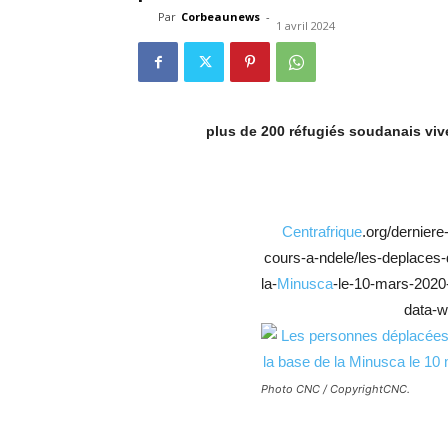
Par
Corbeaunews
-
1 avril 2024
plus de 200 réfugiés soudanais viv
Centrafrique
.org/derniere
cours-a-ndele/les-deplaces
la-
Minusca
-le-10-mars-2020-
data-wp
Photo CNC / CopyrightCNC.