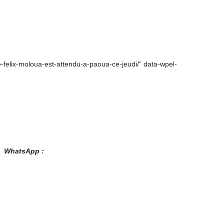
e-felix-moloua-est-attendu-a-paoua-ce-jeudi/” data-wpel-
es WhatsApp :