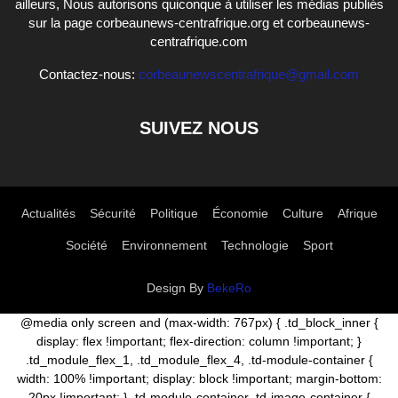
ailleurs, Nous autorisons quiconque à utiliser les médias publiés
sur la page corbeaunews-centrafrique.org et corbeaunews-
centrafrique.com
Contactez-nous:
corbeaunewscentrafrique@gmail.com
SUIVEZ NOUS
Actualités
Sécurité
Politique
Économie
Culture
Afrique
Société
Environnement
Technologie
Sport
Design By
BekeRo
@media only screen and (max-width: 767px) { .td_block_inner {
display: flex !important; flex-direction: column !important; }
.td_module_flex_1, .td_module_flex_4, .td-module-container {
width: 100% !important; display: block !important; margin-bottom:
20px !important; } .td-module-container .td-image-container {