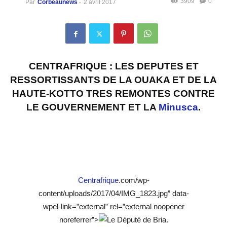
3909
0
Par
Corbeaunews
-
2 avril 2017
CENTRAFRIQUE : LES DEPUTES ET
RESSORTISSANTS DE LA OUAKA ET DE LA
HAUTE-KOTTO TRES REMONTES CONTRE
LE GOUVERNEMENT ET LA
Minusca
.
Centrafrique
.com/wp-
content/uploads/2017/04/IMG_1823.jpg” data-
wpel-link=”external” rel=”external noopener
noreferrer”>