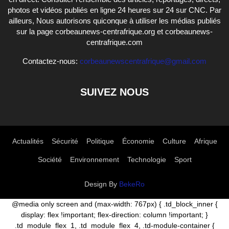
photos et vidéos publiés en ligne 24 heures sur 24 sur CNC. Par
ailleurs, Nous autorisons quiconque à utiliser les médias publiés
sur la page corbeaunews-centrafrique.org et corbeaunews-
centrafrique.com
Contactez-nous:
corbeaunewscentrafrique@gmail.com
SUIVEZ NOUS
Actualités
Sécurité
Politique
Économie
Culture
Afrique
Société
Environnement
Technologie
Sport
Design By
BekeRo
@media only screen and (max-width: 767px) { .td_block_inner {
display: flex !important; flex-direction: column !important; }
.td_module_flex_1, .td_module_flex_4, .td-module-container {