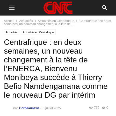
Accueil
Actualités
Actualités en Centrafrique
Centrafrique : en deux
semaines, un nouveau changement à la tête de...
Actualités
Actualités en Centrafrique
Centrafrique : en deux
semaines, un nouveau
changement à la tête de
l’ENERCA, Bienvenu
Monibeya succède à Thierry
Befio Namdenganana comme
le nouveau DG par intérim
732
0
Par
Corbeaunews
-
8 juillet 2025