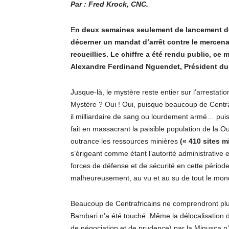
Par : Fred Krock, CNC.
E
n deux semaines seulement de lancement d
décerner un mandat d’arrêt contre le mercenai
recueillies. Le chiffre a été rendu public, ce m
Alexandre Ferdinand Nguendet, Président du
Jusque-là, le mystère reste entier sur l’arrestatio
Mystère ? Oui ! Oui, puisque beaucoup de Centra
il milliardaire de sang ou lourdement armé… puiss
fait en massacrant la paisible population de la Ou
outrance les ressources minières
(« 410 sites m
s’érigeant comme étant l’autorité administrative et
forces de défense et de sécurité en cette périod
malheureusement, au vu et au su de tout le mon
Beaucoup de Centrafricains ne comprendront plus
Bambari n’a été touché. Même la délocalisation 
de négociation et de prudence) par la Minusca n