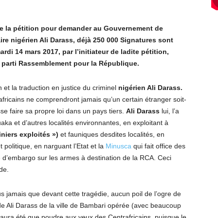
e la pétition pour demander au Gouvernement de
re nigérien Ali Darass, déjà 250 000 Signatures sont
ardi 14 mars 2017, par l’initiateur de ladite pétition,
 parti Rassemblement pour la République.
n et la traduction en justice du criminel
nigérien Ali Darass.
fricains ne comprendront jamais qu’un certain étranger soit-
e faire sa propre loi dans un pays tiers.
Ali Darass
lui, l’a
aka et d’autres localités environnantes, en exploitant à
iniers exploités »)
et fauniques desdites localités, en
 politique, en narguant l’Etat et la
Minusca
qui fait office des
e d’embargo sur les armes à destination de la RCA. Ceci
de.
 jamais que devant cette tragédie, aucun poil de l’ogre de
de Ali Darass de la ville de Bambari opérée (avec beaucoup
’aura été que poudre aux yeux des Centrafricains, puisque le