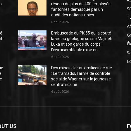
s
réseau de plus de 400 employés
Sé
fantômes démasqué par un
audit des nations-unies
Tw
6 août 2026
Af
té
Embuscade du PK 55 qui a couté
G
eh
la vie au géologue suisse Majineh
Él
Luka et son garde du corps :
l’invraisemblable mise en...
S
6 août 2026
É
ue
Des mines d’or aux milices de rue
e
: Le tramadol, l’arme de contrôle
se
social de Wagner sur la jeunesse
centrafricaine
6 août 2026
OUT US
F