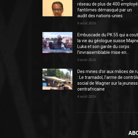
réseau de plus de 400 employé
fantômes démasqué par un
audit des nations-unies
6 août 2026
Embuscade du PK 55 qui a cou
la vie au géologue suisse Majin
Luka et son garde du corps :
l’invraisemblable mise en...
6 août 2026
Des mines d’or aux milices de r
: Le tramadol, l’arme de contrôl
social de Wagner sur la jeunes
centrafricaine
6 août 2026
AB