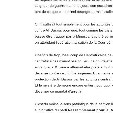
seigneur de guerre traine toujours son escadron d
état de ce que ce criminel étranger aurait install
Or, il suffisait tout simplement pour les autorité
contre Ali Darass pour que, tout comme les triste
puisse être traquer par la Minusca, capturé et re
en attendant l’opérationnalisation de la Cour pén
Une fois de trop, beaucoup de Centrafricains ne 
centrafricaines n’aient osé couler une gouttelett
alors que la
Minusca
affirmait être prête à tout
décerné contre ce criminel nigérien. Une manière 
protection de Ali Darass par les autorités centra
Et le mystère demeure encore entier : pourquoi l
décerner ce mandat d’arrêt ?
C’est du moins le sens patriotique de la pétition 
sur initiative du parti
Rassemblement pour la R