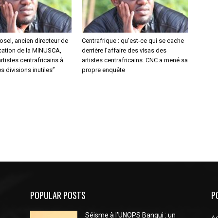
sel, ancien directeur de
Centrafrique : qu’est-ce qui se cache
ation de la MINUSCA,
derrière l’affaire des visas des
rtistes centrafricains à
artistes centrafricains. CNC a mené sa
s divisions inutiles”
propre enquête
POPULAR POSTS
P
Séisme à l’UNOPS Bangui : un
Ac