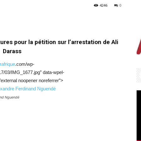
4246
0
res pour la pétition sur l’arrestation de Ali
Darass
rafrique
.com/wp-
17/03/IMG_1677.jpg” data-wpel-
=”external noopener noreferrer”>
and Nguendé