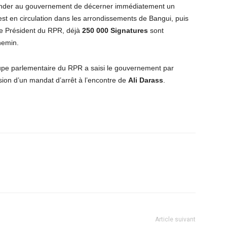
der au gouvernement de décerner immédiatement un
 est en circulation dans les arrondissements de Bangui, puis
 le Président du RPR, déjà
250 000 Signatures
sont
chemin.
roupe parlementaire du RPR a saisi le gouvernement par
ssion d’un mandat d’arrêt à l’encontre de
Ali Darass
.
Article suivant