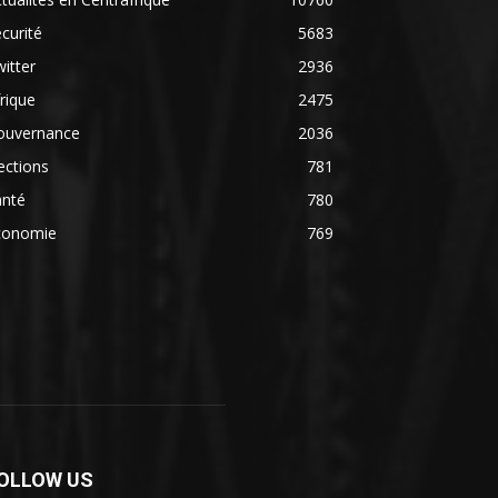
curité
5683
itter
2936
rique
2475
ouvernance
2036
ections
781
anté
780
conomie
769
OLLOW US