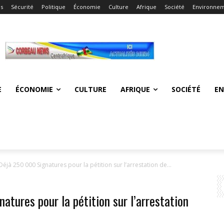
és
Sécurité
Politique
Économie
Culture
Afrique
Société
Environne
E
ÉCONOMIE
CULTURE
AFRIQUE
SOCIÉTÉ
E
Déjà 250 000 Signatures pour la pétition sur l’arrestation de...
atures pour la pétition sur l’arrestation