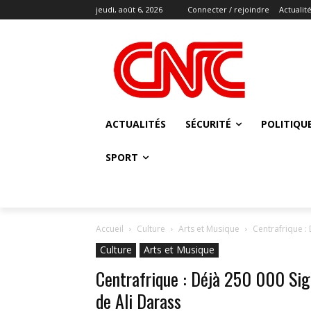
jeudi, août 6, 2026
Connecter / rejoindre
Actualit
ACTUALITÉS
SÉCURITÉ
POLITIQU
SPORT
Accueil
Culture
Arts et Musique
Centrafrique : 
Culture
Arts et Musique
Centrafrique : Déjà 250 000 Sign
de Ali Darass