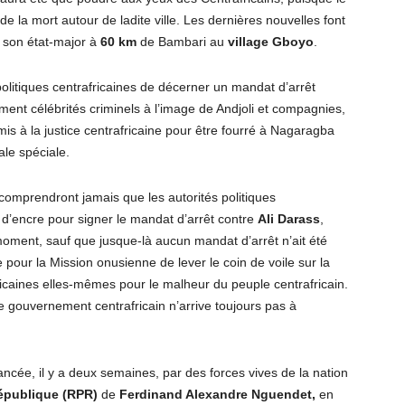
e la mort autour de ladite ville. Les dernières nouvelles font
é son état-major à
60 km
de Bambari au
village Gboyo
.
s politiques centrafricaines de décerner un mandat d’arrêt
ment célébrités criminels à l’image de Andjoli et compagnies,
mis à la justice centrafricaine pour être fourré à Nagaragba
ale spéciale.
comprendront jamais que les autorités politiques
e d’encre pour signer le mandat d’arrêt contre
Ali Darass
,
 moment, sauf que jusque-là aucun mandat d’arrêt n’ait été
pour la Mission onusienne de lever le coin de voile sur la
fricaines elles-mêmes pour le malheur du peuple centrafricain.
e gouvernement centrafricain n’arrive toujours pas à
lancée, il y a deux semaines, par des forces vives de la nation
épublique (RPR)
de
Ferdinand Alexandre Nguendet,
en