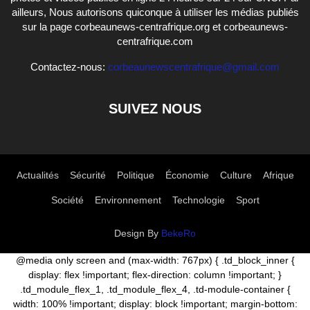
ailleurs, Nous autorisons quiconque à utiliser les médias publiés
sur la page corbeaunews-centrafrique.org et corbeaunews-
centrafrique.com
Contactez-nous:
corbeaunewscentrafrique@gmail.com
SUIVEZ NOUS
Actualités
Sécurité
Politique
Économie
Culture
Afrique
Société
Environnement
Technologie
Sport
Design By
BekeRo
@media only screen and (max-width: 767px) { .td_block_inner {
display: flex !important; flex-direction: column !important; }
.td_module_flex_1, .td_module_flex_4, .td-module-container {
width: 100% !important; display: block !important; margin-bottom: