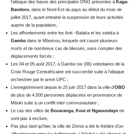
l’attaque des bases des principales ONG présentes à
Kaga-
Bandoro
, dans le Nord-Est du pays au début du mois de
juillet 2017, ayant entrainé la suspension de leurs activités
auprès de la population.;
Les affrontements entre les Anti –Balaka et les seleka à
Gambo
dans le Mbomou, lesquels ont causé plusieurs
morts et de nombreux cas de blessés, sans compter des
déplacements forcés ;
Les 04 et 05 août 2017, à Gambo six (06) volontaires de la
Croix Rouge Centrafricaine ont succombé suite à l’attaque
orchestrée par le armé UPC ;
L’enregistrement depuis le 25 juin 2017 dans la ville d’
OBO
de plus de 4.500 personnes déplacées en provenance de
Mboki suite à un conflit inter communautaire ;
Le cas des villes de
Bocaranga, Koui et Ngaoundaye
ne
sont pas à exclure,
Pas plus tard qu’hier, la ville de Zémio a été le théâtre d’un
affrontement entre les belligérants. L’hôpital a été attaqué et