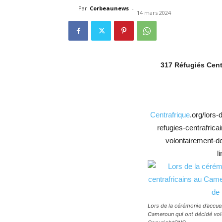
Par
Corbeaunews
-
14 mars 2024
317 Réfugiés Cent
Centrafrique
.org/lors
refugies-centrafric
volontairement-de
l
Lors de la cérémonie d’accuei
Cameroun qui ont décidé volo