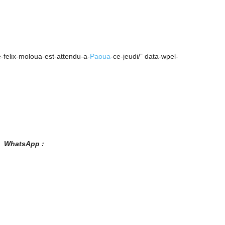
e-felix-moloua-est-attendu-a-
Paoua
-ce-jeudi/” data-wpel-
es WhatsApp :