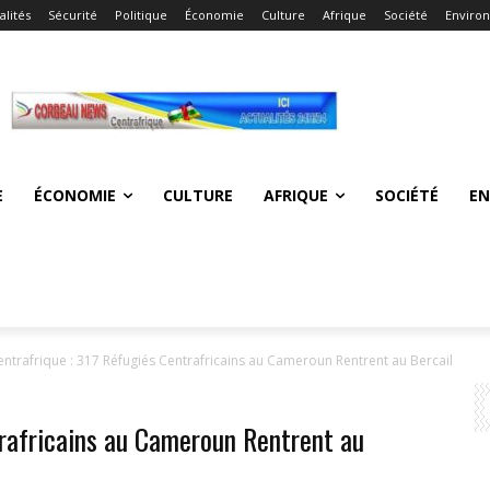
alités
Sécurité
Politique
Économie
Culture
Afrique
Société
Enviro
E
ÉCONOMIE
CULTURE
AFRIQUE
SOCIÉTÉ
E
entrafrique : 317 Réfugiés Centrafricains au Cameroun Rentrent au Bercail
trafricains au Cameroun Rentrent au