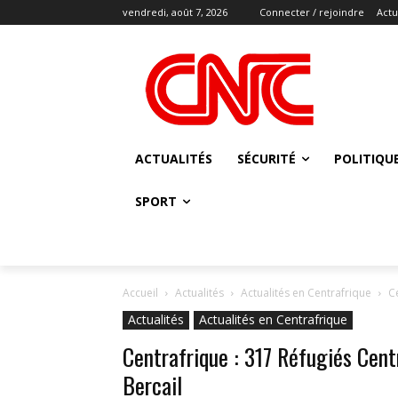
vendredi, août 7, 2026
Connecter / rejoindre
Actu
ACTUALITÉS
SÉCURITÉ
POLITIQU
SPORT
Accueil
Actualités
Actualités en Centrafrique
C
Actualités
Actualités en Centrafrique
Centrafrique : 317 Réfugiés Cen
Bercail