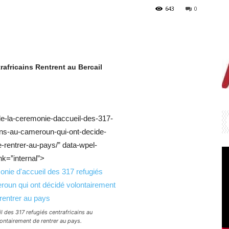
643
0
rafricains Rentrent au Bercail
-de-la-ceremonie-daccueil-des-317-
ains-au-cameroun-qui-ont-decide-
-rentrer-au-pays/” data-wpel-
ink=”internal”>
l des 317 refugiés centrafricains au
ntairement de rentrer au pays.