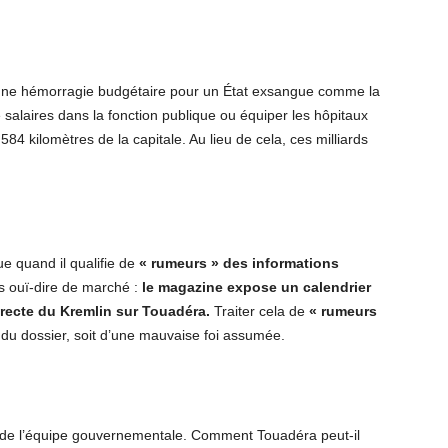
 une hémorragie budgétaire pour un État exsangue comme la
alaires dans la fonction publique ou équiper les hôpitaux
84 kilomètres de la capitale. Au lieu de cela, ces milliards
e quand il qualifie de
« rumeurs » des informations
es ouï-dire de marché :
le magazine expose un calendrier
irecte du Kremlin sur Touadéra.
Traiter cela de
« rumeurs
u dossier, soit d’une mauvaise foi assumée.
es de l’équipe gouvernementale. Comment Touadéra peut-il