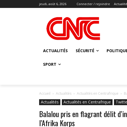
jeudi, août 6, 2026
Connecter / rejoindre
Actualit
ACTUALITÉS
SÉCURITÉ
POLITIQU
SPORT
Accueil
Actualités
Actualités en Centrafrique
B
Actualités
Actualités en Centrafrique
Twitte
Balalou pris en flagrant délit d’
l’Afrika Korps