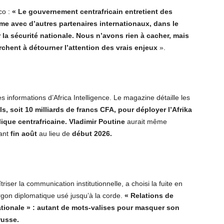
co :
« Le gouvernement centrafricain entretient des
me avec d’autres partenaires internationaux, dans le
 la sécurité nationale. Nous n’avons rien à cacher, mais
hent à détourner l’attention des vrais enjeux
».
es informations d’Africa Intelligence. Le magazine détaille les
s, soit 10 milliards de francs CFA, pour déployer l’Afrika
que centrafricaine.
Vladimir Poutine
aurait même
vant
fin août
au lieu de
début 2026.
iser la communication institutionnelle, a choisi la fuite en
rgon diplomatique usé jusqu’à la corde.
« Relations de
nationale » : autant de mots-valises pour masquer son
russe.