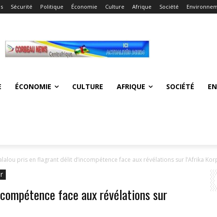
és
Sécurité
Politique
Économie
Culture
Afrique
Société
Environne
E
ÉCONOMIE
CULTURE
AFRIQUE
SOCIÉTÉ
E
alalou pris en flagrant délit d’incompétence face aux révélations sur l’Afrika Kor
r
incompétence face aux révélations sur