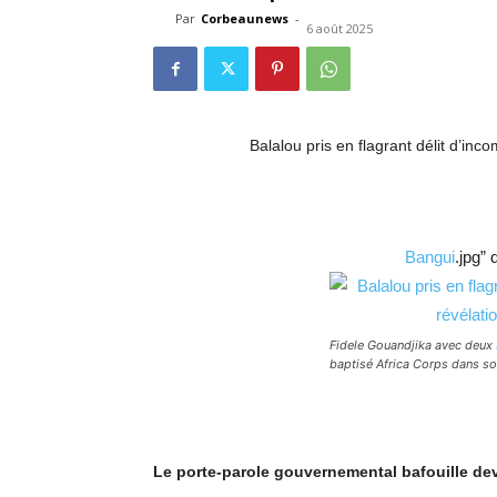
Par
Corbeaunews
-
6 août 2025
Balalou pris en flagrant délit d’inc
Bangui
.jpg” 
Fidele Gouandjika avec deux
baptisé Africa Corps dans s
Le porte-parole gouvernemental bafouille dev