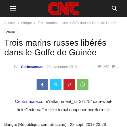
Accueil
Afrique
Trois marins russes libérés dans le Golfe de Guinée
Afrique
Trois marins russes libérés
dans le Golfe de Guinée
502
0
Par
Corbeaunews
-
23 septembre 2019
Centrafrique
.com/?attachment_id=32175″ data-wpel-
link=”external” rel=”external noopener noreferrer”>
Bangui (République centrafricaine) : 22 sept. 2019 23:28.