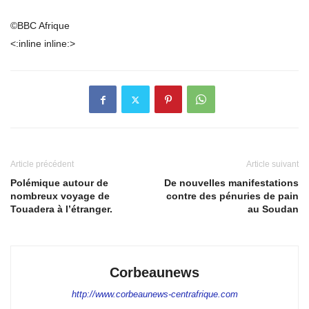
©BBC Afrique
<:inline inline:>
Article précédent
Article suivant
Polémique autour de
De nouvelles manifestations
nombreux voyage de
contre des pénuries de pain
Touadera à l’étranger.
au Soudan
Corbeaunews
http://www.corbeaunews-centrafrique.com