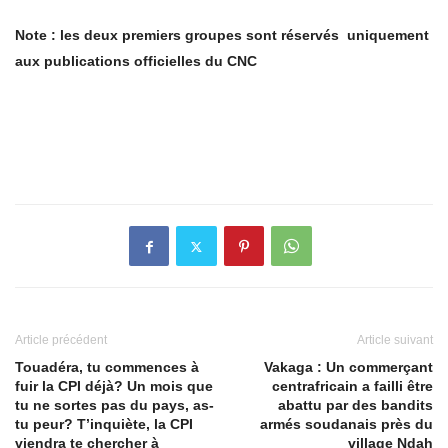
Note : les deux premiers groupes sont réservés uniquement
aux publications officielles du CNC
Article précédent
Article suivant
Touadéra, tu commences à
Vakaga : Un commerçant
fuir la CPI déjà? Un mois que
centrafricain a failli être
tu ne sortes pas du pays, as-
abattu par des bandits
tu peur? T’inquiète, la CPI
armés soudanais près du
viendra te chercher à
village Ndah