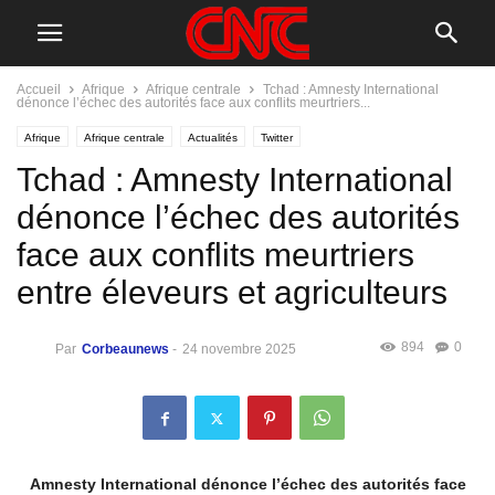
Accueil
Afrique
Afrique centrale
Tchad : Amnesty International
dénonce l’échec des autorités face aux conflits meurtriers...
Afrique
Afrique centrale
Actualités
Twitter
Tchad : Amnesty International
dénonce l’échec des autorités
face aux conflits meurtriers
entre éleveurs et agriculteurs
894
0
Par
Corbeaunews
-
24 novembre 2025
Amnesty International dénonce l’échec des autorités face