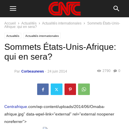
Accueil
Actualités
Actualités internationales
Sommets États-Unis-
Afrique: qui en sera?
Actualités
Actualités internationales
Sommets États-Unis-Afrique:
qui en sera?
2790
0
Par
Corbeaunews
-
24 juin 2014
Centrafrique
.com/wp-content/uploads/2014/06/Omaba-
afrique.jpg” data-wpel-link=”external” rel=”external noopener
noreferrer”>