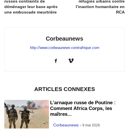
russes contraints de
réfugiés urbains contre
déménager leur base après
l’inaction humanitaire en
une embuscade meurtrière
RCA
Corbeaunews
http://www.corbeaunews-centrafrique.com
ARTICLES CONNEXES
L’arnaque russe de Poutine :
Comment Africa Corps, les
maîtres...
Corbeaunews
-
9 mai 2026