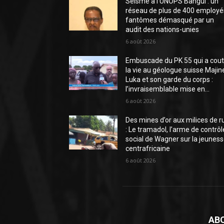
Séisme à l’UNOPS Bangui : un
réseau de plus de 400 employé
fantômes démasqué par un
audit des nations-unies
6 août 2026
Embuscade du PK 55 qui a cou
la vie au géologue suisse Majin
Luka et son garde du corps :
l’invraisemblable mise en...
6 août 2026
Des mines d’or aux milices de r
: Le tramadol, l’arme de contrôl
social de Wagner sur la jeunes
centrafricaine
6 août 2026
AB