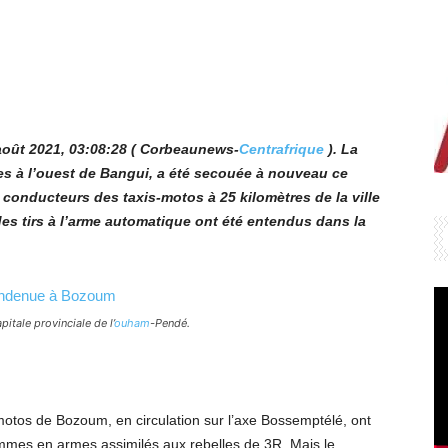
 août 2021,
03:08:28
( Corbeaunews-
Centrafrique
). La
res à l’ouest de Bangui, a été secouée à nouveau ce
 conducteurs des taxis-motos à 25 kilomètres de la ville
des tirs à l’arme automatique ont été entendus dans la
tale provinciale de l’
ouham
-Pendé.
otos de Bozoum, en circulation sur l’axe Bossemptélé, ont
mes en armes assimilés aux rebelles de 3R. Mais le