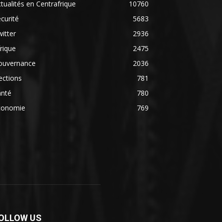
tualités en Centrafrique
10760
curité
5683
itter
2936
rique
2475
ouvernance
2036
ections
781
anté
780
conomie
769
OLLOW US