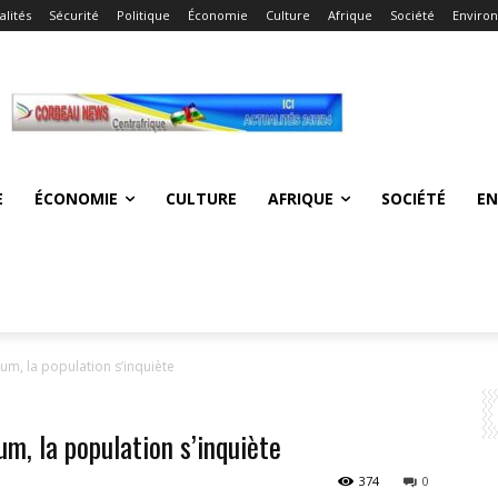
alités
Sécurité
Politique
Économie
Culture
Afrique
Société
Enviro
E
ÉCONOMIE
CULTURE
AFRIQUE
SOCIÉTÉ
E
m, la population s’inquiète
m, la population s’inquiète
374
0