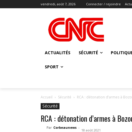
vendredi, août 7, 2026
Connecter / rejoindre
Actu
ACTUALITÉS
SÉCURITÉ
POLITIQU
SPORT
Accueil
Sécurité
RCA : détonation d’armes à Bozou
Sécurité
RCA : détonation d’armes à Bozou
Par
Corbeaunews
-
18 août 2021