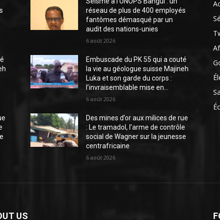
Séisme à l’UNOPS Bangui : un
Ac
s
réseau de plus de 400 employés
Sé
fantômes démasqué par un
audit des nations-unies
Tw
6 août 2026
Af
té
Embuscade du PK 55 qui a couté
G
eh
la vie au géologue suisse Majineh
Él
Luka et son garde du corps :
l’invraisemblable mise en...
S
6 août 2026
É
ue
Des mines d’or aux milices de rue
e
: Le tramadol, l’arme de contrôle
se
social de Wagner sur la jeunesse
centrafricaine
6 août 2026
OUT US
F