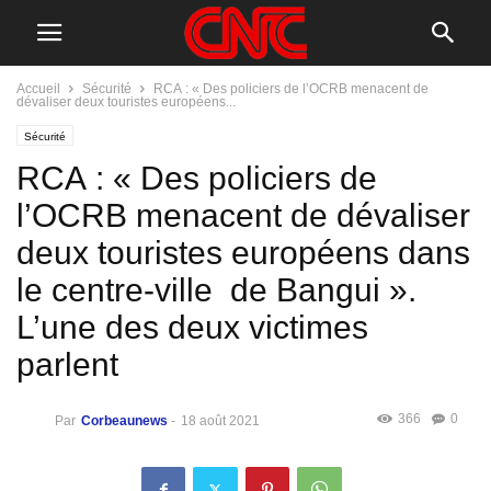
Accueil
Sécurité
RCA : « Des policiers de l’OCRB menacent de
dévaliser deux touristes européens...
Sécurité
RCA : « Des policiers de
l’OCRB menacent de dévaliser
deux touristes européens dans
le centre-ville de Bangui ».
L’une des deux victimes
parlent
366
0
Par
Corbeaunews
-
18 août 2021