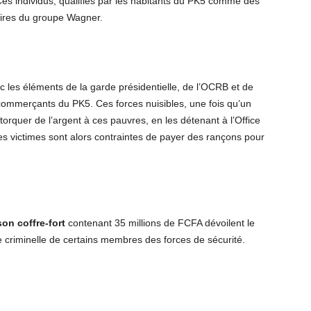
es individus, qualifiés par les habitants du PK5 comme des
aires du groupe Wagner.
c les éléments de la garde présidentielle, de l’OCRB et de
ommerçants du PK5. Ces forces nuisibles, une fois qu’un
torquer de l’argent à ces pauvres, en les détenant à l’Office
 victimes sont alors contraintes de payer des rançons pour
on coffre-fort
contenant 35 millions de FCFA dévoilent le
rive criminelle de certains membres des forces de sécurité.