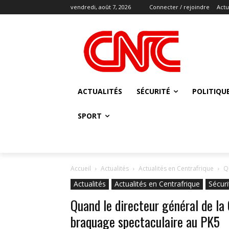
vendredi, août 7, 2026
Connecter / rejoindre
Actu
ACTUALITÉS
SÉCURITÉ
POLITIQU
SPORT
Accueil
Actualités
Actualités en Centrafrique
Q
Actualités
Actualités en Centrafrique
Sécuri
Quand le directeur général de la 
braquage spectaculaire au PK5