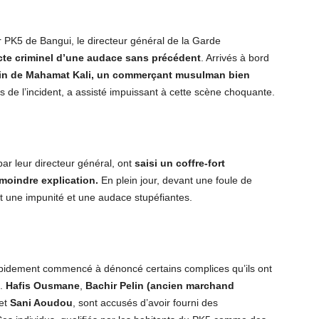
er PK5 de Bangui, le directeur général de la Garde
te criminel d’une audace sans précédent
. Arrivés à bord
sin de Mahamat Kali, un commerçant musulman bien
ors de l’incident, a assisté impuissant à cette scène choquante.
par leur directeur général, ont
saisi un coffre-fort
 moindre explication.
En plein jour, devant une foule de
nt une impunité et une audace stupéfiantes.
rapidement commencé à dénoncé certains complices qu’ils ont
s.
Hafis Ousmane
,
Bachir Pelin (ancien marchand
et
Sani Aoudou
, sont accusés d’avoir fourni des