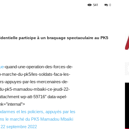
541
0
identielle participe à un braquage spectaculaire au PK5
ue
-quand-une-operation-des-forces-de-
u-marche-du-pk5/les-soldats-faca-les-
ers-appuyes-par-les-mercenaires-de-
du-pk5-mamadou-mbaiki-ce-jeudi-22-
attachment wp-att-59716″ data-wpel-
ink=”internal”>