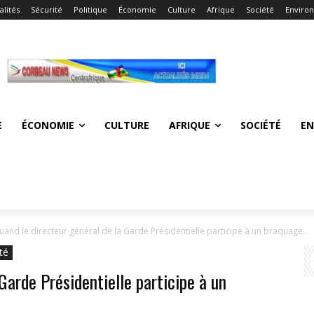
alités
Sécurité
Politique
Économie
Culture
Afrique
Société
Enviro
E
ÉCONOMIE
CULTURE
AFRIQUE
SOCIÉTÉ
E
uand le directeur général de la Garde Présidentielle participe à un braquage...
té
Garde Présidentielle participe à un