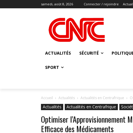
samedi, août 8, 2026
Connecter / rejoindre
Actual
ACTUALITÉS
SÉCURITÉ
POLITIQU
SPORT
Accueil
Actualités
Actualités en Centrafrique
O
Actualités
Actualités en Centrafrique
Socié
Optimiser l’Approvisionnement M
Efficace des Médicaments