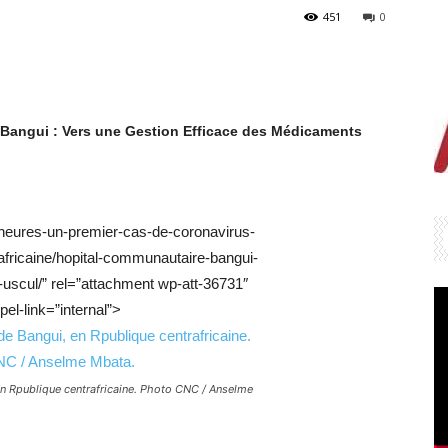
451
0
 Bangui : Vers une Gestion Efficace des Médicaments
-heures-un-premier-cas-de-coronavirus-
africaine/hopital-communautaire-bangui-
uscul/” rel=”attachment wp-att-36731″
el-link=”internal”>
n Rpublique centrafricaine. Photo CNC / Anselme