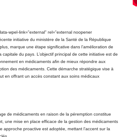
ata-wpel-link=”external” rel=”external noopener
écente initiative du ministère de la Santé de la République
-plus, marque une étape significative dans l’amélioration de
pitale du pays. L’objectif principal de cette initiative est de
isionnement en médicaments afin de mieux répondre aux
emption des médicaments. Cette démarche stratégique vise à
tout en offrant un accès constant aux soins médicaux
llage de médicaments en raison de la péremption constitue
ent, une mise en place efficace de la gestion des médicaments
une approche proactive est adoptée, mettant l’accent sur la
clés.