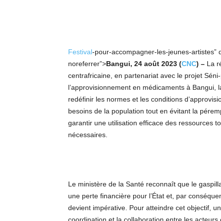
Festival
-pour-accompagner-les-jeunes-artistes” d
noreferrer”>
Bangui
, 24 août 2023 (
CNC
) –
La r
centrafricaine, en partenariat avec le projet Séni
l’approvisionnement en médicaments à Bangui, la ca
redéfinir les normes et les conditions d’approv
besoins de la population tout en évitant la pér
garantir une utilisation efficace des ressources 
nécessaires.
Le ministère de la Santé reconnaît que le gaspi
une perte financière pour l’État et, par conséqu
devient impérative. Pour atteindre cet objectif, 
coordination et la collaboration entre les acteurs 