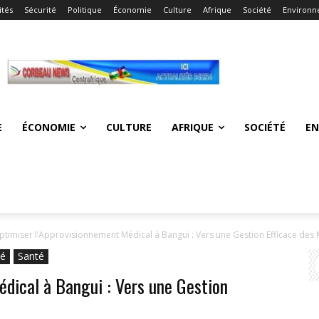
ités
Sécurité
Politique
Économie
Culture
Afrique
Société
Environ
E
ÉCONOMIE
CULTURE
AFRIQUE
SOCIÉTÉ
E
ptimiser l’Approvisionnement Médical à Bangui : Vers une Gestion Efficace de
té
Santé
édical à Bangui : Vers une Gestion