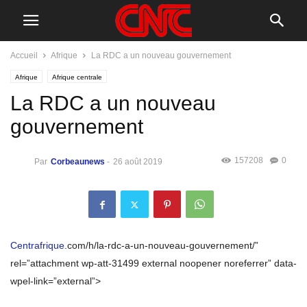
Accueil
Afrique
La RDC a un nouveau gouvernement
Afrique
Afrique centrale
La RDC a un nouveau
gouvernement
157208
0
Par
Corbeaunews
-
26 août 2019
Centrafrique
.com/h/la-rdc-a-un-nouveau-gouvernement/”
rel=”attachment wp-att-31499 external noopener noreferrer” data-
wpel-link=”external”>