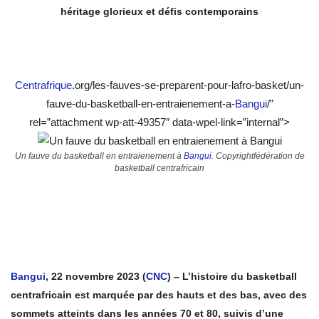
héritage glorieux et défis contemporains
Centrafrique
.org/les-fauves-se-preparent-pour-lafro-basket/un-
fauve-du-basketball-en-entraienement-a-
Bangui
/”
rel=”attachment wp-att-49357″ data-wpel-link=”internal”>
Un fauve du basketball en entraienement à
Bangui
. Copyrightfédération de
basketball centrafricain
Bangui
, 22 novembre 2023 (
CNC
) – L’
histoire du basketball
centrafricain est marquée par des hauts et des bas, avec des
sommets atteints dans les années 70 et 80, suivis d’
une