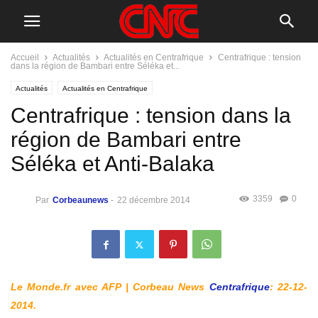
Accueil
Actualités
Actualités en Centrafrique
Centrafrique : tension
dans la région de Bambari entre Séléka et...
Actualités
Actualités en Centrafrique
Centrafrique : tension dans la
région de Bambari entre
Séléka et Anti-Balaka
3359
0
Par
Corbeaunews
-
22 décembre 2014
Le
Monde.fr
avec AFP | Corbeau News
Centrafrique
: 22-12-
2014.