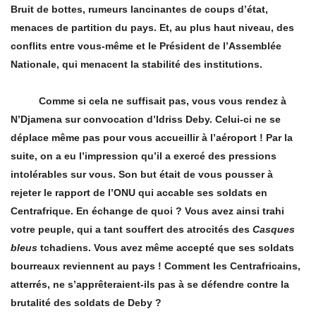
Bruit de bottes, rumeurs lancinantes de coups d’état,
menaces de partition du pays. Et, au plus haut niveau, des
conflits entre vous-même et le Président de l’Assemblée
Nationale, qui menacent la stabilité des institutions.
Comme si cela ne suffisait pas, vous vous rendez à
N’Djamena sur convocation d’Idriss Deby. Celui-ci ne se
dé
place m
ême pas pour vous accueillir à l’aéroport ! Par la
suite, on a eu l’impression qu’il a exercé des pressions
intolérables sur vous. Son but était de vous pousser à
rejeter le rapport de l’ONU qui accable ses soldats en
Centrafrique. En échange de quoi ? Vous avez ainsi trahi
votre peuple, qui a tant souffert des atrocités des
Casques
bleus
tchadiens. Vous avez mê
me accept
é que ses soldats
bourreaux reviennent au pays ! Comment les Centrafricains,
atterrés, ne s’
appr
êteraient-ils pas à se défendre contre la
brutalité des soldats de Deby
?