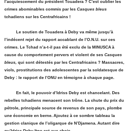
l’acquiescement du président Touadera
? C
’est oublier les
crimes abominables commis par les
Casques bleus
tchadiens sur les Centrafricains
!
Le soutien de Touadera à Deby va même jusqu’à
l’indécent rejet du rapport accablant de l’O.N.U. sur ces
crimes. Le Tchad n’a-t-il pas été exclu de la MINUSCA à
cause du comportement pervers et violent de ses
Casques
bleus,
qui sont détestés par les Centrafricains ? Massacres,
viols, prostitutions des adolescentes par la soldatesque de
Deby : le rapport de l’
ONU en t
émoigne à
chaque page.
En fait, le pouvoir d’Idriss Deby est chancelant. Des
rebelles tchadiens menacent son trône. La chute du prix du
pétrole, principale source de revenus de son pays, plombe
une économie en berne. Ajoutez à ce sombre tableau la
gestion clanique de l’
oligarque de N
’Djamena. Autant dire
qu’Idriss Deby Itno est aux abois.