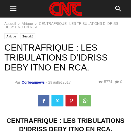
Accueil
Afrique
CENTRAFRIQUE : LES TRIBULATIONS D’IDRISS
DEBY ITNO EN RCA.
Afrique
Sécurité
CENTRAFRIQUE : LES
TRIBULATIONS D’IDRISS
DEBY ITNO EN RCA.
5774
0
Par
Corbeaunews
-
29 juillet 2017
CENTRAFRIQUE
:
LES TRIBULATIONS
D
’
IDRISS DEBY ITNO EN
RCA
.