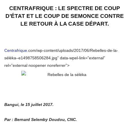
CENTRAFRIQUE : LE SPECTRE DE COUP
D’
É
TAT ET LE COUP DE SEMONCE CONTRE
LE RETOUR
À
LA CASE D
É
PART.
Centrafrique
.com/wp-content/uploads/2017/06/Rebelles-de-la-
séléka–e1498758506284.jpg” data-wpel-link=”external”
rel=”external noopener noreferrer”>
Bangui, le 15 juillet 2017.
Par : Bernard Selemby Doudou, CNC.