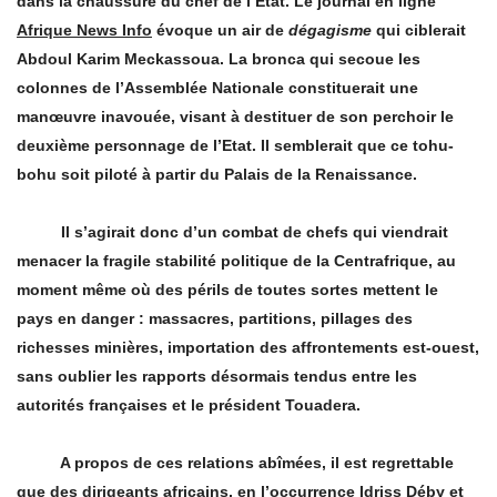
dans la chaussure du chef de l’État. Le journal en ligne
Afrique News Info
évoque un air de
dégagisme
qui ciblerait
Abdoul Karim Meckassoua. La bronca qui secoue les
colonnes de l’Assemblée Nationale constituerait une
manœuvre inavouée, visant à destituer de son perchoir le
deuxième personnage de l’Etat. Il semblerait que ce tohu-
bohu soit piloté à partir du Palais de la Renaissance.
Il s
’agirait donc d’un combat de chefs qui viendrait
menacer la fragile stabilité politique de la Centrafrique, au
moment même o
ù
des périls de toutes sortes mettent le
pays en danger : massacres, partitions, pillages des
richesses minières, importation des affrontements est-ouest,
sans oublier les rapports désormais tendus entre les
autorités fran
ç
aises et le président Touadera.
A propos de ces relations abîmées, il est regrettable
que des dirigeants africains, en l’occurrence Idriss Déby et