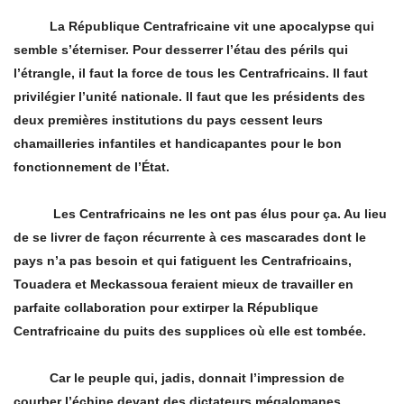
La R
épublique Centrafricaine vit une apocalypse qui
semble s’éterniser. Pour desserrer l’étau des périls qui
l’étrangle, il faut la force de tous les Centrafricains. Il faut
privilé
gier l
’unité nationale. Il faut que les présidents des
deux premières institutions du pays cessent leurs
chamailleries infantiles et handicapantes pour le bon
fonctionnement de l’État.
Les Centrafricains ne les ont pas élus pour
ç
a. Au lieu
de se livrer de fa
ç
on ré
currente
à ces mascarades dont le
pays n’a pas besoin et qui fatiguent les Centrafricains,
Touadera et Meckassoua feraient mieux de travailler en
parfaite collaboration pour extirper la République
Centrafricaine du puits des supplices o
ù
elle est tombée.
Car le peuple qui, jadis, donnait l’impression de
courber l’échine devant des dictateurs mégalomanes,