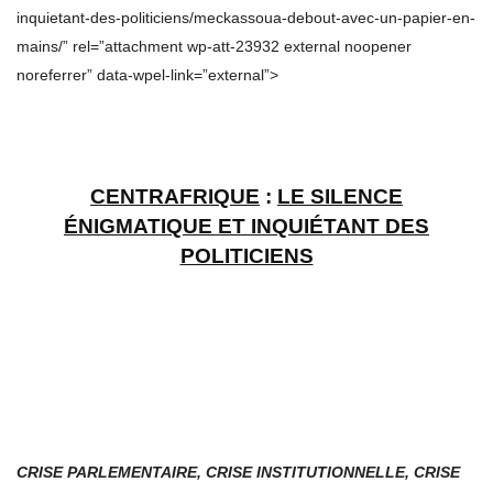
inquietant-des-politiciens/meckassoua-debout-avec-un-papier-en-
mains/” rel=”attachment wp-att-23932 external noopener
noreferrer” data-wpel-link=”external”>
CENTRAFRIQUE
:
LE SILENCE
É
NIGMATIQUE ET INQUI
ÉTANT
DES
POLITICIENS
CRISE PARLEMENTAIRE, CRISE INSTITUTIONNELLE, CRISE