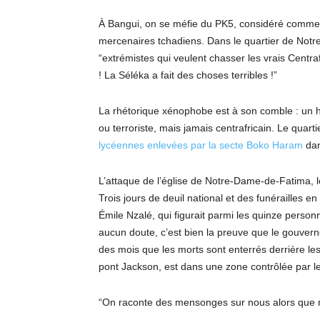
À Bangui, on se méfie du PK5, considéré comme le 
mercenaires tchadiens. Dans le quartier de No
“extrémistes qui veulent chasser les vrais Centraf
! La Séléka a fait des choses terribles !”
La rhétorique xénophobe est à son comble : un h
ou terroriste, mais jamais centrafricain. Le qua
lycéennes enlevées par la secte Boko Haram
dan
L’attaque de l’église de Notre-Dame-de-Fatima,
Trois jours de deuil national et des funérailles
Émile Nzalé, qui figurait parmi les quinze person
aucun doute, c’est bien la preuve que le gouverne
des mois que les morts sont enterrés derrière les
pont Jackson, est dans une zone contrôlée par le
“On raconte des mensonges sur nous alors qu