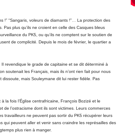
s !” “Sangaris, voleurs de diamants !”… La protection des
us. Pas plus qu’ils ne croient en celle des Casques bleus
surveillance du PK5, ou qu’ils ne comptent sur le soutien de
ent de complicité. Depuis le mois de février, le quartier a
l revendique le grade de capitaine et se dit déterminé à
on soutenait les Français, mais ils n’ont rien fait pour nous
nt dissoute, mais Souleymane dit lui rester fidèle. Pas
à la fois l’Église centrafricaine, François Bozizé et le
 de l’ostracisme dont ils sont victimes. Leurs commerces
les travailleurs ne peuvent pas sortir du PK5 récupérer leurs
s qui peuvent aller et venir sans craindre les représailles des
ngtemps plus rien à manger.