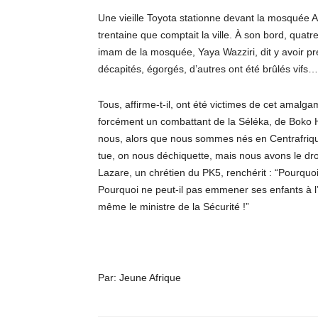
Une vieille Toyota stationne devant la mosquée 
trentaine que comptait la ville. À son bord, quat
imam de la mosquée, Yaya Wazziri, dit y avoir p
décapités, égorgés, d’autres ont été brûlés vifs…
Tous, affirme-t-il, ont été victimes de cet amalg
forcément un combattant de la Séléka, de Bok
nous, alors que nous sommes nés en Centrafriqu
tue, on nous déchiquette, mais nous avons le droit 
Lazare, un chrétien du PK5, renchérit : “Pourquoi 
Pourquoi ne peut-il pas emmener ses enfants à l’é
même le ministre de la Sécurité !”
Par: Jeune Afrique