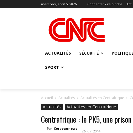
mercredi, août 5, 2026
Connecter / rejoindre
Actu
ACTUALITÉS
SÉCURITÉ
POLITIQU
SPORT
Accueil
Actualités
Actualités en Centrafrique
Ce
Actualités
Actualités en Centrafrique
Centrafrique : le PK5, une prison 
Par
Corbeaunews
-
26 juin 2014