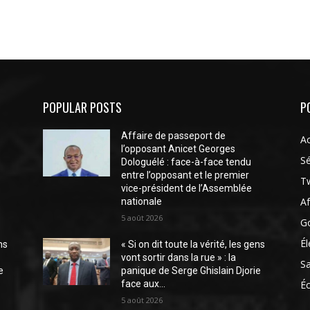
POPULAR POSTS
P
Affaire de passeport de
Ac
l’opposant Anicet Georges
Sé
Dologuélé : face-à-face tendu
entre l’opposant et le premier
Tw
vice-président de l’Assemblée
Af
nationale
5 août 2026
G
Él
ns
« Si on dit toute la vérité, les gens
vont sortir dans la rue » : la
S
e
panique de Serge Ghislain Djorie
face aux...
É
5 août 2026