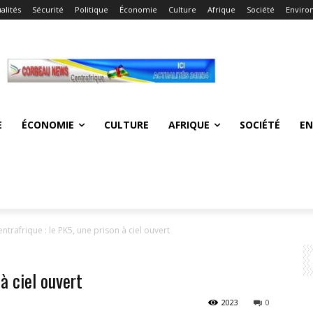
alités
Sécurité
Politique
Économie
Culture
Afrique
Société
Enviro
E
ÉCONOMIE
CULTURE
AFRIQUE
SOCIÉTÉ
E
ntrafrique : le PK5, une prison à ciel ouvert
à ciel ouvert
2023
0