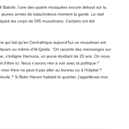
Ali Babolo, l’une des quatre mosquées encore debout sur la
re jeunes armés de kalachnikovs montent la garde. Le vieil
réparé les corps de 595 musulmans. Certains ont été
ame qui fait qu’en Centrafrique aujourd’hui un musulman est
o Haram ou même d’Al-Qaïda. “On raconte des mensonges sur
e, s’indigne Harouna, un jeune étudiant de 20 ans. On nous
d’être ici. Nous n’avons rien à voir avec la politique !”
mon frère ne peut-il pas aller au bureau ou à l’hôpital ?
cole ? Si Boko Haram habitait le quartier, j’appellerais moi-