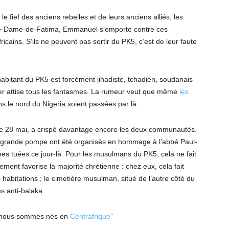
fief des anciens rebelles et de leurs anciens alliés, les
tre-Dame-de-Fatima, Emmanuel s’emporte contre ces
ricains. S’ils ne peuvent pas sortir du PK5, c’est de leur faute
abitant du PK5 est forcément jihadiste, tchadien, soudanais
rtier attise tous les fantasmes. La rumeur veut que même
les
s le nord du Nigeria soient passées par là.
 le 28 mai, a crispé davantage encore les deux communautés.
 en grande pompe ont été organisés en hommage à l’abbé Paul-
nes tuées ce jour-là. Pour les musulmans du PK5, cela ne fait
ment favorise la majorité chrétienne : chez eux, cela fait
 habitations ; le cimetière musulman, situé de l’autre côté du
s anti-balaka.
e nous sommes nés en
Centrafrique
”