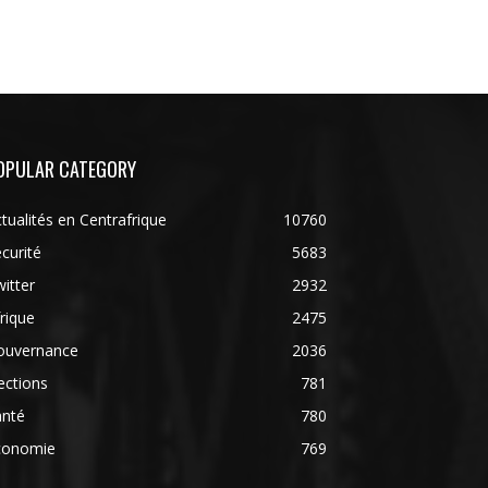
OPULAR CATEGORY
tualités en Centrafrique
10760
curité
5683
itter
2932
rique
2475
ouvernance
2036
ections
781
anté
780
conomie
769