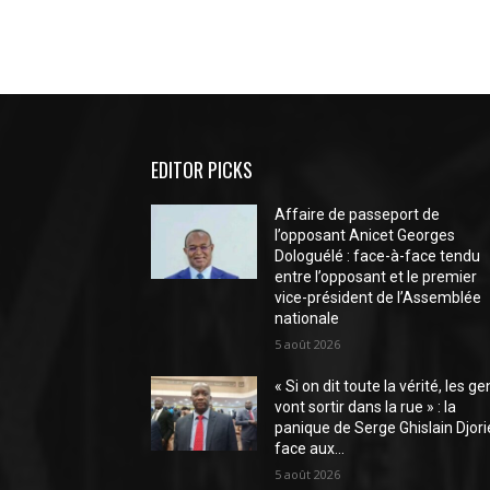
EDITOR PICKS
Affaire de passeport de
l’opposant Anicet Georges
Dologuélé : face-à-face tendu
entre l’opposant et le premier
vice-président de l’Assemblée
nationale
5 août 2026
« Si on dit toute la vérité, les ge
vont sortir dans la rue » : la
panique de Serge Ghislain Djori
face aux...
5 août 2026