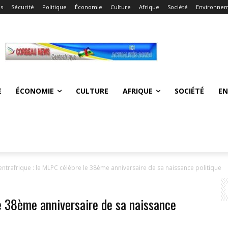
és
Sécurité
Politique
Économie
Culture
Afrique
Société
Environne
E
ÉCONOMIE
CULTURE
AFRIQUE
SOCIÉTÉ
E
entrafrique : le MLPC célèbre le 38ème anniversaire de sa naissance politique
e 38ème anniversaire de sa naissance