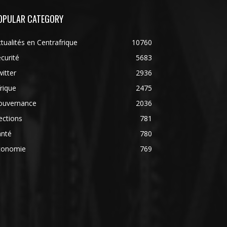
OPULAR CATEGORY
tualités en Centrafrique
10760
curité
5683
itter
2936
rique
2475
ouvernance
2036
ections
781
anté
780
conomie
769