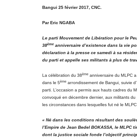
Bangui 25 février 2017, CNC.
Par Eric NGABA
Le parti Mouvement de Libération pour le Peup
ème
38
anniversaire d’existence dans la vie po
déclaration à la presse ce samedi à sa réside
du parti et appelle ses militants à plus de trav
ème
La célébration du 38
anniversaire du MLPC a f
ème
dans le 5
arrondissement de Bangui, suivie d’
parti. L’occasion a permis aux hauts cadres du ML
convoqué en décembre dernier, aux militants du p
les circonstances dans lesquelles fut né le MLPC
« Né dans les conditions résultant des soulè
l’Empire de Jean Bedel BOKASSA, le MLPC tir
dont la justice sociale fonde l’objectif prin