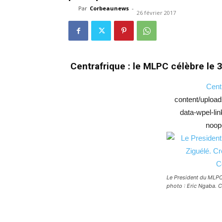
Par
Corbeaunews
-
26 février 2017
Centrafrique : le MLPC célèbre le 
Cent
content/uploa
data-wpel-lin
noop
Le President du MLP
photo : Eric Ngaba. 