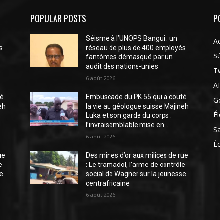
POPULAR POSTS
P
Séisme à l’UNOPS Bangui : un
Ac
s
réseau de plus de 400 employés
Sé
fantômes démasqué par un
audit des nations-unies
Tw
6 août 2026
Af
té
Embuscade du PK 55 qui a couté
G
eh
la vie au géologue suisse Majineh
Él
Luka et son garde du corps :
l’invraisemblable mise en...
S
6 août 2026
É
ue
Des mines d’or aux milices de rue
e
: Le tramadol, l’arme de contrôle
se
social de Wagner sur la jeunesse
centrafricaine
6 août 2026