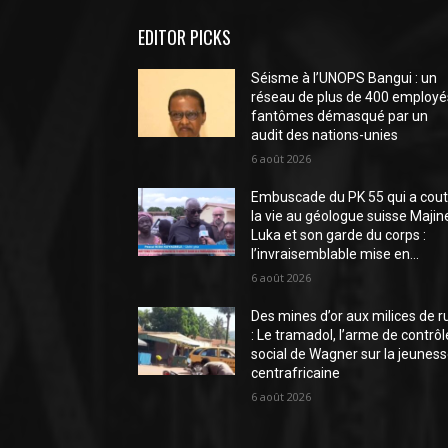
EDITOR PICKS
Séisme à l’UNOPS Bangui : un
réseau de plus de 400 employé
fantômes démasqué par un
audit des nations-unies
6 août 2026
Embuscade du PK 55 qui a cou
la vie au géologue suisse Majin
Luka et son garde du corps :
l’invraisemblable mise en...
6 août 2026
Des mines d’or aux milices de r
: Le tramadol, l’arme de contrôl
social de Wagner sur la jeunes
centrafricaine
6 août 2026