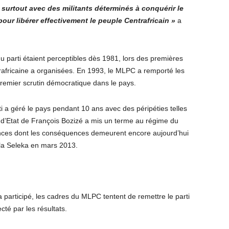
s surtout avec des militants déterminés à conquérir le
our libérer effectivement le peuple Centrafricain »
a
 du parti étaient perceptibles dès 1981, lors des premières
africaine a organisées. En 1993, le MLPC a remporté les
premier scrutin démocratique dans le pays.
arti a géré le pays pendant 10 ans avec des péripéties telles
 d’Etat de François Bozizé a mis un terme au régime du
ences dont les conséquences demeurent encore aujourd’hui
e la Seleka en mars 2013.
a participé, les cadres du MLPC tentent de remettre le parti
cté par les résultats.