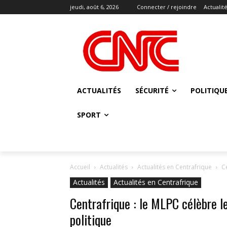
jeudi, août 6, 2026
Connecter / rejoindre
Actualit
ACTUALITÉS
SÉCURITÉ
POLITIQU
SPORT
Accueil
Actualités
Actualités en Centrafrique
C
Actualités
Actualités en Centrafrique
Centrafrique : le MLPC célèbre l
politique