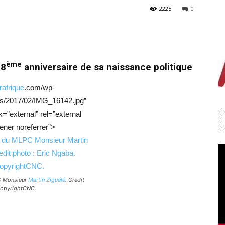
2225
0
ème
38
anniversaire de sa naissance politique
rafrique
.com/wp-
ds/2017/02/IMG_16142.jpg”
k=”external” rel=”external
ener noreferrer”>
C Monsieur
Martin Ziguélé
. Credit
CopyrightCNC.