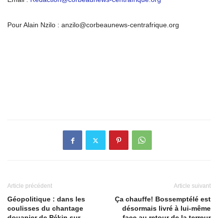
Pour Alain Nzilo : anzilo@corbeaunews-centrafrique.org
Article précédent
Article suivant
Géopolitique : dans les
Ça chauffe! Bossemptélé est
coulisses du chantage
désormais livré à lui-même
douanier de Pékin sur
face au retour de la terreur