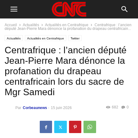
Accueil
Actualités
Actualités en Centrafrique
Centrafrique : l’ancien
député Jean-Pierre Mara dénonce la profanation du drapeau centrafricain...
Actualités
Actualités en Centrafrique
Twitter
Centrafrique : l’ancien député
Jean-Pierre Mara dénonce la
profanation du drapeau
centrafricain lors du sacre de
Mgr Samedi
682
0
Par
Corbeaunews
-
15 juin 2026