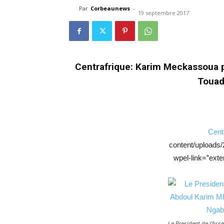
Par
Corbeaunews
-
19 septembre 2017
Centrafrique: Karim Meckassoua p
Touade
Cent
content/uploads
wpel-link=”exte
Le President de l’As