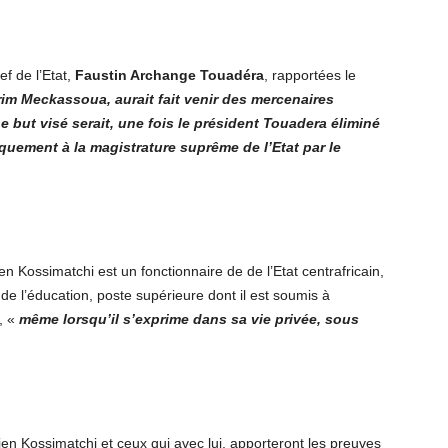
f de l’Etat,
Faustin Archange Touadéra
, rapportées le
rim Meckassoua
, aurait fait venir des mercenaires
e but visé serait, une fois le président Touadera éliminé
uement à la magistrature suprême de l’Etat par le
 Kossimatchi est un fonctionnaire de de l’Etat centrafricain,
e l’éducation, poste supérieure dont il est soumis à
e, «
même lorsqu’il s’exprime dans sa vie privée, sous
atien Kossimatchi et ceux qui avec lui, apporteront les preuves