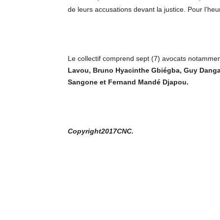
de leurs accusations devant la justice. Pour l’heure
Le collectif comprend sept (7) avocats notammen
Lavou
,
Bruno Hyacinthe Gbiégba
,
Guy Dang
Sangone
et
Fernand Mandé Djapou
.
Copyright2017CNC.