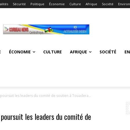
alités
Sécurité
Politique
Économie
Culture
Afrique
Société
Enviro
E
ÉCONOMIE
CULTURE
AFRIQUE
SOCIÉTÉ
E
oursuit les leaders du comité de soutien à Touadera...
poursuit les leaders du comité de