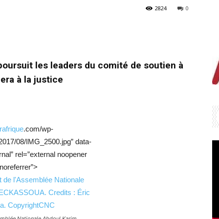
2824
0
oursuit les leaders du comité de soutien à
ra à la justice
rafrique
.com/wp-
/2017/08/IMG_2500.jpg” data-
rnal” rel=”external noopener
noreferrer”>
semblée Nationale Abdoul Karim