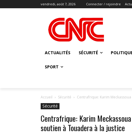
vendredi, août 7, 2026
Connecter / rejoindre
Actu
ACTUALITÉS
SÉCURITÉ
POLITIQU
SPORT
Accueil
Sécurité
Centrafrique: Karim Meckassoua p
Sécurité
Centrafrique: Karim Meckassoua 
soutien à Touadera à la justice