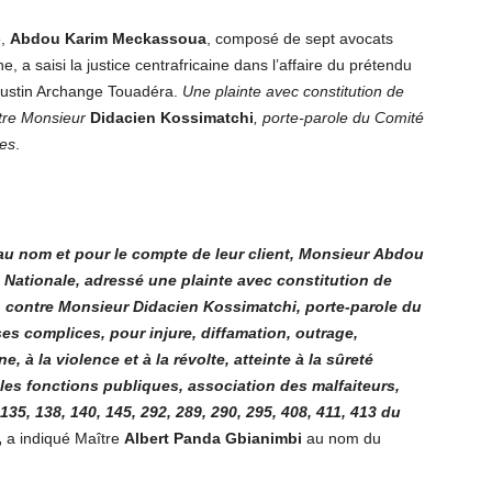
e,
Abdou Karim Meckassoua
, composé de sept avocats
, a saisi la justice centrafricaine dans l’affaire du prétendu
Faustin Archange Touadéra.
Une plainte avec constitution de
ntre Monsieur
Didacien Kossimatchi
, porte-parole du Comité
ces
.
au nom et pour le compte de leur client, Monsieur
Abdou
 Nationale, adressé une plainte avec constitution de
on contre Monsieur
Didacien Kossimatchi
, porte-parole du
es complices, pour injure, diffamation, outrage,
, à la violence et à la révolte, atteinte à la sûreté
s les fonctions publiques, association des malfaiteurs,
 135, 138, 140, 145, 292, 289, 290, 295, 408, 411, 413 du
,
a indiqué Maître
Albert Panda Gbianimbi
au nom du