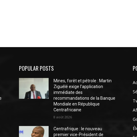
POPULAR POSTS
P
Mines, forêt et pétrole : Martin
Ac
Ziguélé exige l’application
Sé
immédiate des
e
recommandations de la Banque
Tw
Mondiale en République
Af
Centrafricaine
8 août 2026
G
Él
Centrafrique : le nouveau
premier vice-Président de