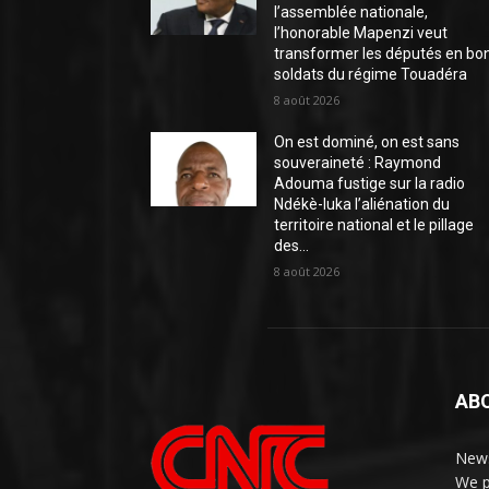
l’assemblée nationale,
l’honorable Mapenzi veut
transformer les députés en bo
soldats du régime Touadéra
8 août 2026
On est dominé, on est sans
souveraineté : Raymond
Adouma fustige sur la radio
Ndékè-luka l’aliénation du
territoire national et le pillage
des...
8 août 2026
AB
News
We p