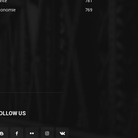
anté
781
conomie
769
OLLOW US