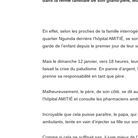
dans la ferme familiale de son grand-père, 
En effet, selon les proches de la famille interrog
quartier Nguinda derrière l’hôpital AMITIÉ, se son
garde de l’enfant depuis le premier jour de leur s
Mais le dimanche 12 janvier, vers 18 heures, le
faisait la crise du paludisme. En panne d’argent,
prenne sa responsabilité en tant que père.
Malheureusement, le père, de son côté, se dit aus
l’hôpital AMITIÉ et consulte les pharmaciens ambula
Incroyable que cela puisse paraître, le papa, qui
ambulants, tente en vain d’injecter sa fille sur son
Comme si cela ne suffisait pas, il juge mieux de l