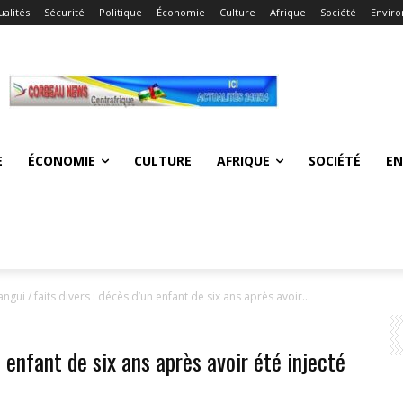
ualités
Sécurité
Politique
Économie
Culture
Afrique
Société
Envir
E
ÉCONOMIE
CULTURE
AFRIQUE
SOCIÉTÉ
E
ngui / faits divers : décès d’un enfant de six ans après avoir...
n enfant de six ans après avoir été injecté